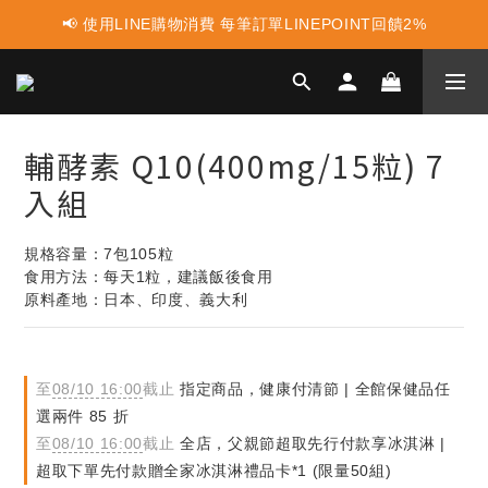
📢 使用LINE購物消費 每筆訂單LINEPOINT回饋2%
📢 蛋白點心新上市 ! 點這裡享優惠👈
📢 蛋白點心新上市 ! 點這裡享優惠👈
輔酵素 Q10(400mg/15粒) 7
入組
規格容量：7包105粒
食用方法：每天1粒，建議飯後食用
原料產地：日本、印度、義大利
至
08/10 16:00
截止
指定商品，健康付清節 | 全館保健品任
選兩件 85 折
至
08/10 16:00
截止
全店，父親節超取先行付款享冰淇淋 |
超取下單先付款贈全家冰淇淋禮品卡*1 (限量50組)