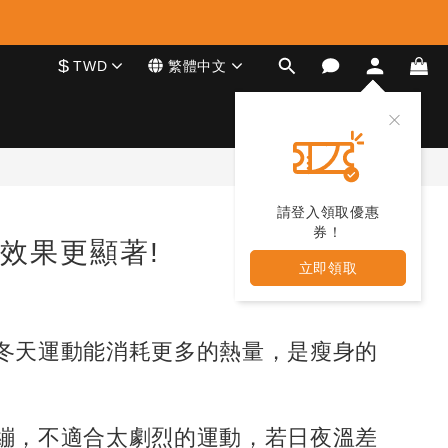
$
TWD
繁體中文
請登入領取優惠
券！
效果更顯著!
立即領取
冬天運動能消耗更多的熱量，是瘦身的
繃，不適合太劇烈的運動，若日夜溫差