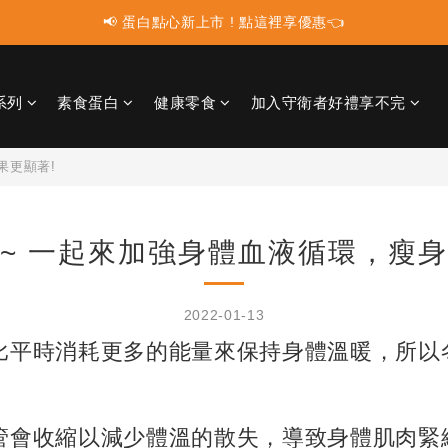
📢 蛋白點心新上市 ! 點這裡享優惠👈
📢 蛋白點心新上市 ! 點這裡享優惠👈
📢 多件組合任選2件再享9折優惠🤩最高可省$3000元！
系列
素食蛋白
健康零食
加入守衛者好禮享不完
📢 使用LINE購物消費 每筆訂單LINEPOINT回饋2%
📢 蛋白點心新上市 ! 點這裡享優惠👈
果更顯著!
 ~ 一起來加強身體血液循環，瘦身
2022-01-13
比平時消耗更多的能量來保持身體溫暖，所以
管會收縮以減少體溫的散失，導致身體肌肉緊