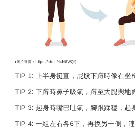
(圖片來源：https://pin.it/4sN8WQl)
TIP 1: 上半身挺直，屁股下蹲時像在坐
TIP 2: 下蹲時鼻子吸氣，蹲至大腿與
TIP 3: 起身時嘴巴吐氣，腳跟踩穩，
TIP 4: 一組左右各6下，再換另一側，