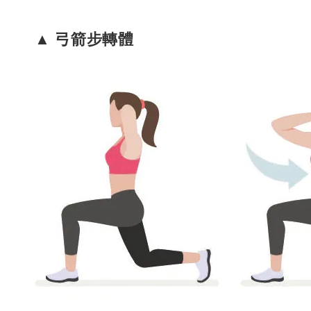
▲ 弓箭步轉體