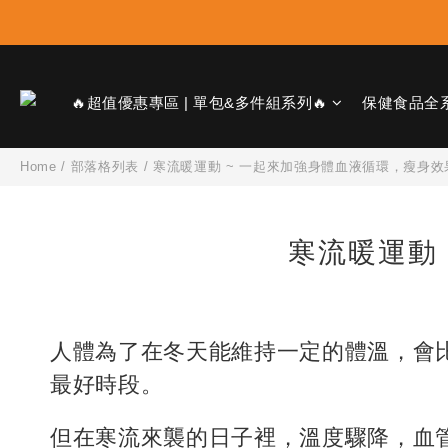
🔥超值優惠專區 | 單包&多件組系列🔥
保健食品全
Home
/
部落格列表
/
寒流暖運動 ~ 一起來加強身體血液循環，瘦身效
寒流暖運動
人體為了在冬天能維持一定的體溫，會
最好時段。
但在寒流來襲的日子裡，溫度驟降，血