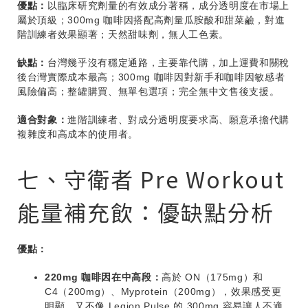
優點：
以臨床研究劑量的有效成分著稱，成分透明度在市場上
屬於頂級；300mg 咖啡因搭配高劑量瓜胺酸和甜菜鹼，對進
階訓練者效果顯著；天然甜味劑，無人工色素。
缺點：
台灣幾乎沒有穩定通路，主要靠代購，加上運費和關稅
後台灣實際成本最高；300mg 咖啡因對新手和咖啡因敏感者
風險偏高；整罐購買、無單包選項；完全無中文售後支援。
適合對象：
進階訓練者、對成分透明度要求高、願意承擔代購
複雜度和高成本的使用者。
七、守衛者 Pre Workout
能量補充飲：優缺點分析
優點：
220mg 咖啡因在中高段：
高於 ON（175mg）和
C4（200mg）、Myprotein（200mg），效果感受更
明顯，又不像 Legion Pulse 的 300mg 容易讓人不適