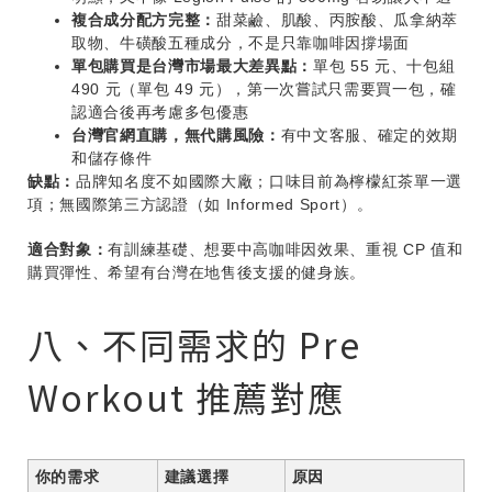
複合成分配方完整：
甜菜鹼、肌酸、丙胺酸、瓜拿納萃
取物、牛磺酸五種成分，不是只靠咖啡因撐場面
單包購買是台灣市場最大差異點：
單包 55 元、十包組
490 元（單包 49 元），第一次嘗試只需要買一包，確
認適合後再考慮多包優惠
台灣官網直購，無代購風險：
有中文客服、確定的效期
和儲存條件
缺點：
品牌知名度不如國際大廠；口味目前為檸檬紅茶單一選
項；無國際第三方認證（如 Informed Sport）。
適合對象：
有訓練基礎、想要中高咖啡因效果、重視 CP 值和
購買彈性、希望有台灣在地售後支援的健身族。
八、不同需求的 Pre
Workout 推薦對應
你的需求
建議選擇
原因