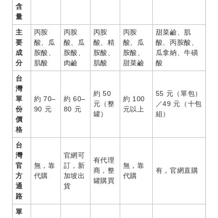
含
量
主
丙胺
丙胺
丙胺
丙胺
甜菜鹼、肌
要
酸、瓜
酸、瓜
酸、精
酸、瓜
酸、丙胺酸、
成
胺酸、
胺酸、
胺酸、
胺酸、
瓜拿納、牛磺
分
肌酸
肉鹼
肌酸
甜菜鹼
酸
台
灣
約 50
55 元（單包）
單
約 70–
約 60–
約 100
元（整
／49 元（十包
份
90 元
80 元
元以上
罐）
組）
價
格
台
灣
官網可
有代理
官
無，靠
訂，新
無，靠
商，整
有，官網直購
方
代購
加坡出
代購
罐購買
通
貨
路
單