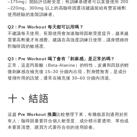
–175mg）開始評估耐受度；有訓練基礎者可以直接使用 200
–220mg。300mg 以上的高咖啡因選項建議留給有豐富補劑
使用經驗的進階訓練者。
Q2：Pre Workout 每天都可以用嗎？
不建議每天使用。長期使用會加速咖啡因耐受度提升，越來越
需要高劑量才有感覺。建議在高強度訓練日使用，讓身體維持
對咖啡因的敏感度。
Q3：Pre Workout 喝了會有「刺麻感」是正常的嗎？
正常，這是丙胺酸（Beta-Alanine）的特性，皮膚和四肢的輕
微刺麻感在補充後 15–30 分鐘內出現，對身體無害，是成分
發揮作用的訊號，通常在補充後 30–60 分鐘內消退。
十、結語
這篇
Pre Workout 推薦
比較整理下來，有幾個原則適用於所
有人：咖啡因量要符合個人耐受度、成分標示要透明、單份成
本要算清楚、購買方式要符合你的使用節奏。