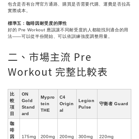
包含是否有台灣官方通路、購買是否需要代購、運費是否拉高
實際成本。
標準五：咖啡因耐受度的彈性
好的 Pre Workout 應該讓不同耐受度的人都能找到適合的用
法——可以從半份開始、可以依訓練強度調整用量。
二、市場主流 Pre
Workout 完整比較表
比
ON
Mypro
C4
較
Gold
Legion
tein
Origin
守衛者 Guard
項
Stand
Pulse
THE
al
目
ard
咖
啡
因
175mg
200mg
200mg
300mg
220mg