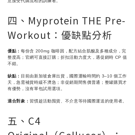
意接受代購流程的訓練者。
四、Myprotein THE Pre-
Workout：優缺點分析
優點：
每份含 200mg 咖啡因，配方結合肌酸及多種成分，完
整度高；官網可直接訂購；折扣活動力度大，遇促銷時 CP 值
不錯。
缺點：
目前由新加坡倉庫出貨，國際運輸時間約 3–10 個工作
天，急需補貨時緩不濟急；非促銷期間售價普通；整罐購買才
有優勢，沒有單包試用選項。
適合對象：
習慣趁活動囤貨、不介意等待國際運送的使用者。
五、C4