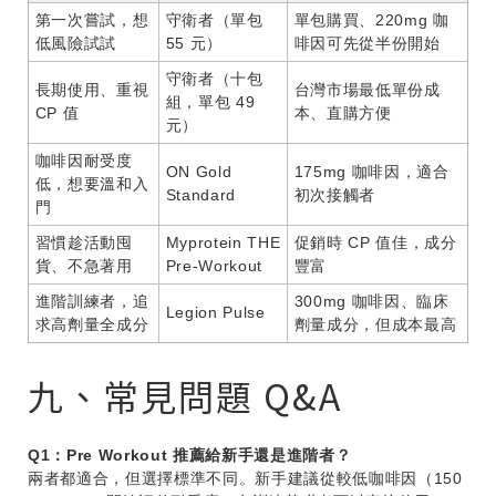
第一次嘗試，想
守衛者（單包
單包購買、220mg 咖
低風險試試
55 元）
啡因可先從半份開始
守衛者（十包
長期使用、重視
台灣市場最低單份成
組，單包 49
CP 值
本、直購方便
元）
咖啡因耐受度
ON Gold
175mg 咖啡因，適合
低，想要溫和入
Standard
初次接觸者
門
習慣趁活動囤
Myprotein THE
促銷時 CP 值佳，成分
貨、不急著用
Pre-Workout
豐富
進階訓練者，追
300mg 咖啡因、臨床
Legion Pulse
求高劑量全成分
劑量成分，但成本最高
九、常見問題 Q&A
Q1：Pre Workout 推薦給新手還是進階者？
兩者都適合，但選擇標準不同。新手建議從較低咖啡因（150