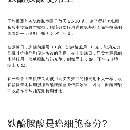
平均推薦的谷氨酰胺劑量是每天 20-30 克。為了從補充
麩醯
胺酸
中獲得最大收益，應該分次服用這種氨基酸以保持較高的
血漿水平，例如，每天 3 次 10 克。
在訓練日，訓練前服用 10 克，訓練後服用 10 克，能夠充分
發揮其抗疲勞和促進恢復的作用。在非訓練日，只需每隔幾個
小時服用一次
麩醯胺酸
補充劑，例如早上 8 點、下午 2 點和
晚上 8 點。
有一些會因重複或長期使用而失去效力的補充劑不太一樣，沒
有證據表明長期服用
麩醯胺酸
會降低其效果。因此，
麩醯胺酸
可以當作平常補充劑長期使用。
麩醯胺酸是癌細胞養分?