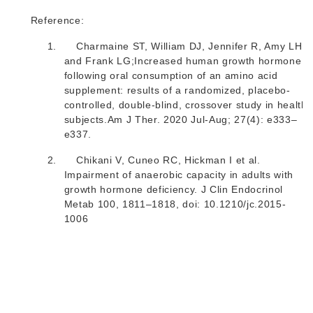
Reference:
1.
Charmaine ST, William DJ, Jennifer R, Amy LH,
and Frank LG;Increased human growth hormone
following oral consumption of an amino acid
supplement: results of a randomized, placebo-
controlled, double-blind, crossover study in healthy
subjects.
Am J Ther
. 2020 Jul-Aug; 27(4): e333–
e337.
2.
Chikani V, Cuneo RC, Hickman I et al.
Impairment of anaerobic capacity in adults with
growth hormone deficiency. J Clin Endocrinol
Metab 100, 1811–1818, doi: 10.1210/jc.2015-
1006