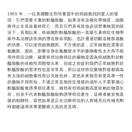
1955 年，一位美國醫生對培養皿中的癌細胞找到驚人的發
現：它們需要大量的
麩醯胺酸
。如果沒有這種化學物質，細胞
將停止生長並最終死亡，而且它們具有其他必須營養物質的狀
況下，長期以來，癌細胞對
麩醯胺酸
的一直吸引著癌症生物學
家作為治療該疾病的潛在致命弱點。也許通過切斷這種胺基酸
的供應，可以使癌細胞餓死。不方便的是，正常細胞也需要谷
氨酰胺。因此，影響全身谷氨酰胺水平的藥物毒性太大而不能
用作癌症治療。確實有些治療癌症的藥物是因為癌細胞對於
麩
醯胺酸的依賴性而開發出來，但就之前提到我們正常細胞對於
麩醯胺酸的需求性也是非常高，所以這些癌症藥物對後都因為
有太強的細胞毒性而以失敗告終，當然未來能否有更高專一性
的藥物不得而知，不過正常並無癌症發展的成年人不需要擔心
麩醯胺酸會誘導癌症產生，雖然有些癌細胞高度依賴此物質生
存，但並不代表麩醯胺酸能夠誘導癌症產生，這兩者被並無直
接的相關性，當然如果是正在治療癌症的人群補充任何補充劑
時都建議尋求專業醫療人員的意見唷。