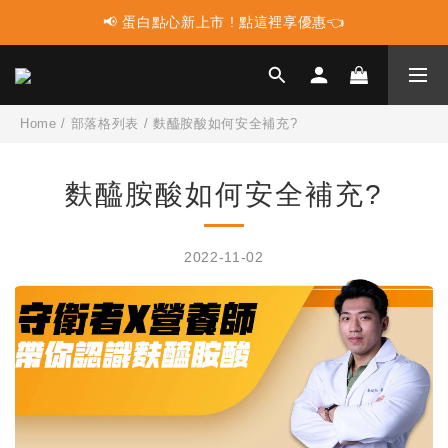
📢 蛋白點心新上市 ! 點這裡享優惠👈
📢 蛋白點心新上市 ! 點這裡享優惠👈
📢 多件組合任選2件再享9折優惠🤩最高可省$3000元！
📢 使用LINE購物消費 每筆訂單LINEPOINT回饋2%
Home
/
部落格列表
/
麩醯胺酸如何安全補充?
📢 蛋白點心新上市 ! 點這裡享優惠👈
麩醯胺酸如何安全補充?
2022-11-02