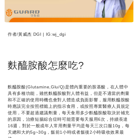
作者/黃威杰 DGI | IG:wj_dgi
麩醯胺酸怎麼吃?
麩醯胺酸(Glutamine,Glu/Q)是體內重要的胺基酸，在人體中
具有多種功能，雖然麩醯胺酸對人體有益，但是不適當的劑量
和不正確的使用時機也會對人體造成負面影響，服用麩醯胺酸
時應該完全按照標籤上的指示食用，或按照專業醫療人員規定
使用，不要超過建議劑量，每天食用多少麩醯胺酸取決於補充
的原因，治療短腸綜合症時可能需要每天服用6次，持續長達
16週，對於一般成年人常用劑量平均是每天三次口服10g，每
天總和大約5g~30g，飯前1小時或者飯後2小時吸收效果最