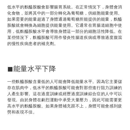
低水平的
麩醯胺酸
會影響腸胃系統。在正常情況下，身體會消
化食物，並將其中的一部分轉化為葡萄糖，供細胞能量使用。
如果需要的能量超過了身體通過葡萄糖所能提供的能量，
麩醯
胺酸
就會轉換為細胞提供能量使用。它通常在胃腸道細胞中使
用，低
麩醯胺酸
水平會導致身體這一部分的細胞活性降低。在
某些情況下，
麩醯胺酸
可用作發炎性腸道疾病或導致過度腹瀉
的慢性疾病患者的補充劑。
◼能量水平下降
一些
麩醯胺酸
含量低的人可能會降低能量水平。因為它主要儲
存在肌肉中，低水平的
麩醯胺酸
可能會對那些進行阻力訓練的
人產生影響。這在過度訓練或經歷過度訓練綜合症的人中可以
發現。由於身體在劇烈運動中承受大量壓力，因此可能需要更
高水平的
麩醯胺酸
。如果身體補充跟不上，身體可能會感到疲
勞和表現不佳。