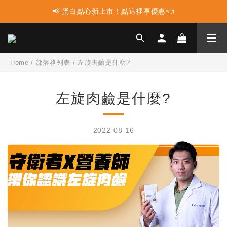
📢 蛋白點心新上市 ! 點這裡享優惠👈
📢 蛋白點心新上市 ! 點這裡享優惠👈
📢 多件組合任選2件再享9折優惠🤩最高可省$3000元！
📢 使用LINE購物消費 每筆訂單LINEPOINT回饋2%
Home
/
部落格列表
/
左旋肉鹼是什麼?
📢 蛋白點心新上市 ! 點這裡享優惠👈
左旋肉鹼是什麼?
2022-08-16