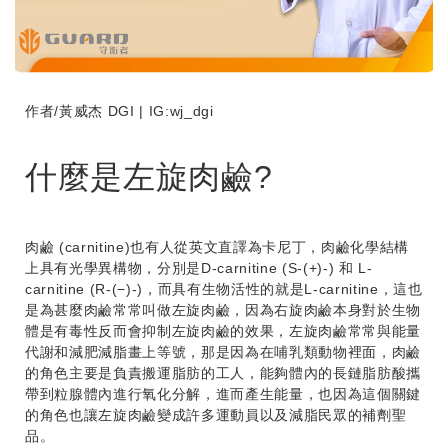
作者/黃威杰 DGI | IG:wj_dgi
什麼是左旋肉鹼?
肉鹼 (carnitine)也有人從英文直譯為卡尼丁，肉鹼化學結構
上具有光學異構物，分別是D-carnitine (S-(+)-) 和 L-
carnitine (R-(−)-)，而具有生物活性的就是L-carnitine，這也
是為甚麼肉鹼常常叫做左旋肉鹼，因為右旋肉鹼本身對於生物
體是有毒性反而會抑制左旋肉鹼的效果，左旋肉鹼常常與能量
代謝和減肥減脂畫上等號，那是因為在哺乳類動物裡面，肉鹼
的角色主要是負責搬運脂肪的工人，能夠體內的長鏈脂肪酸攜
帶到粒腺體內進行氧化分解，進而產生能量，也因為這個關鍵
的角色也讓左旋肉鹼變成許多運動員以及減脂民眾的補劑聖
品。