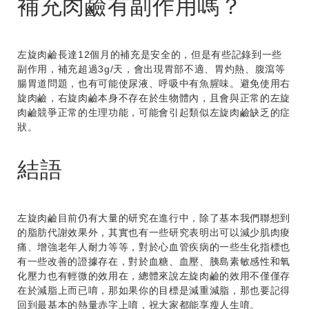
補充肉鹼有副作用嗎？
左旋肉鹼長達12個月的補充是安全的，但是有些記錄到一些
副作用，補充超過3g/天，會出現胃部不適、胃灼熱、腹瀉等
腸胃道問題，也有可能使尿液、呼吸中有魚腥味。避免使用右
旋肉鹼，右旋肉鹼本身不存在於生物體內，且會與正常的左旋
肉鹼競爭正常的生理功能，可能會引起類似左旋肉鹼缺乏的症
狀。
結語
左旋肉鹼目前仍有大量的研究在進行中，除了基本我們聯想到
的脂肪代謝效果外，其實也有一些研究表明出可以減少肌肉痠
痛、增強老年人耐力等等，對於心血管疾病的一些生化指標也
有一些改善的證據存在，對於血糖、血壓、胰島素敏感性和氧
化壓力也有輕微的效用在，總體來說左旋肉鹼的效用不僅僅存
在於減脂上而已唷，那如果你的目標是減重減脂，那也要記得
回到最基本的熱量赤字上唷，祝大家都能享瘦人生唷。