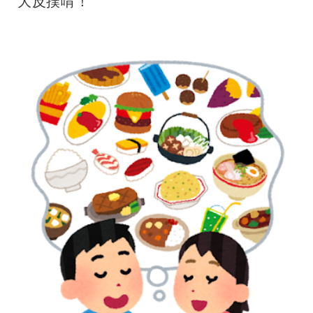
大反撲唷！