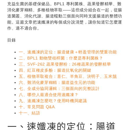
充益生菌的基礎保健品。BPL1 專利菌株、蔬果發酵精華、難
消化麥芽糊精、多種植物萃取——這些成分組合在一起，從腸
道菌叢、消化代謝、腸道蠕動三個面向同時支援腸道的整體功
能。這篇文章把速孅凍的每個成分說清楚，讓你知道它怎麼運
作、適不適合你。
目錄
一、速孅凍的定位：腸道健康＋輕盈管理的雙重功能
二、BPL1 動物雙歧桿菌：什麼是專利菌株？
三、SVF-262 蔬果發酵粉：26種蔬果的發酵精華
四、紅豆種皮多酚：腸道抗氧化的關鍵
五、植物萃取複合：薏仁、羊角豆、決明子、玉米鬚
六、難消化麥芽糊精：腸道益生元的功能
七、全成分協同邏輯：三個面向的完整設計
八、哪些人最適合使用速孅凍？
九、速孅凍怎麼吃？使用時機與建議
十、常見問題 Q&A
十一、結語
一、速孅凍的定位：腸道