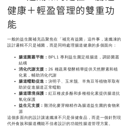
健康＋輕盈管理的雙重功
能
一般的益生菌補充品聚焦在「補充有益菌」這件事，速孅凍的
設計邏輯不只是補菌，而是同時處理腸道健康的多個面向：
腸道菌叢平衡：
BPL1 專利益生菌定殖腸道，調節菌叢
結構
消化代謝支援：
26 種蔬果發酵精華提供天然酵素和植
化素，輔助消化代謝
腸道蠕動促進：
決明子、玉米鬚、羊角豆等植物萃取有
助於促進腸道正常蠕動
腸道環境保護：
紅豆種皮多酚和多種植化素提供腸道抗
氧化保護
益生元支援：
難消化麥芽糊精作為腸道益生菌的食物來
源
這個多面向的設計讓速孅凍不只是保健食品，而是一個針對現
代外食族和腸道機能不佳者設計的功能性腸道管理方案。