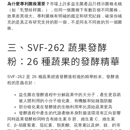
為什麼專利菌株重要？
市場上許多益生菌產品只標示菌種名稱
（如「乳雙歧桿菌」），但同一個菌種下有數百個不同菌株，
效果差異很大。專利菌株有明確的鑑定和研究紀錄，確保你補
充的是真正有研究支持的那一個，不是同名不同效的另一個菌
株。
三、SVF-262 蔬果發酵
粉：26 種蔬果的發酵精華
SVF-262 是 26 種蔬果經過發酵過程後的精華粉末。發酵過
程的意義在於：
益生菌在發酵過程中分解蔬果中的大分子，產生更容易
被人體利用的小分子植化素、有機酸和短鏈脂肪酸
部分植化素在發酵後的生物利用率比原始蔬果更高
發酵過程中產生的代謝產物本身對腸道環境有正向影響
同時蔬果發酵粉同時含有維生素 B 群、維生素 C、維生素
E、β-胡蘿蔔素、茄紅素、類黃酮、花青素以及鉀、鎂、鈣等