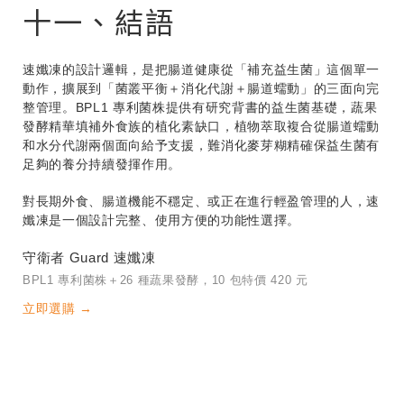
十一、結語
速孅凍的設計邏輯，是把腸道健康從「補充益生菌」這個單一
動作，擴展到「菌叢平衡＋消化代謝＋腸道蠕動」的三面向完
整管理。BPL1 專利菌株提供有研究背書的益生菌基礎，蔬果
發酵精華填補外食族的植化素缺口，植物萃取複合從腸道蠕動
和水分代謝兩個面向給予支援，難消化麥芽糊精確保益生菌有
足夠的養分持續發揮作用。
對長期外食、腸道機能不穩定、或正在進行輕盈管理的人，速
孅凍是一個設計完整、使用方便的功能性選擇。
守衛者 Guard 速孅凍
BPL1 專利菌株＋26 種蔬果發酵，10 包特價 420 元
立即選購 →