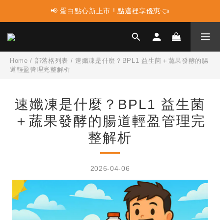
📢 蛋白點心新上市 ! 點這裡享優惠👈
📢 蛋白點心新上市 ! 點這裡享優惠👈
📢 多件組合任選2件再享9折優惠🤩最高可省$3000元！
📢 使用LINE購物消費 每筆訂單LINEPOINT回饋2%
Home
/
部落格列表
/
速孅凍是什麼？BPL1 益生菌＋蔬果發酵的腸
道輕盈管理完整解析
📢 蛋白點心新上市 ! 點這裡享優惠👈
速孅凍是什麼？BPL1 益生菌
＋蔬果發酵的腸道輕盈管理完
整解析
2026-04-06