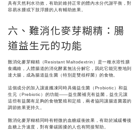
具有天然利水功效，有助於維持正常的體內水分代謝平衡，對
容易水腫或下肢浮腫的人有輔助效果。
六、難消化麥芽糊精：腸
道益生元的功能
難消化麥芽糊精（Resistant Maltodextrin）是一種水溶性膳
食纖維，人體腸道的消化酵素無法分解它，因此它能完整地到
達大腸，成為腸道益生菌（特別是雙歧桿菌）的食物。
這個成分的加入讓速孅凍同時具備益生菌（Probiotic）和益
生元（Prebiotic）的功能——益生菌補充有益菌，益生元讓
這些有益菌有足夠的食物繁殖和定殖，兩者協同讓腸道菌叢的
調節效果更持久。
難消化麥芽糊精同時有輕微的血糖緩衝效果，有助於減緩餐後
血糖上升速度，對有暈碳困擾的人也有間接幫助。