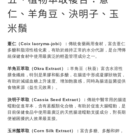
仁、羊角豆、決明子、玉
米鬚
薏仁（Coix lacryma-jobi）：
傳統食藥兩用食材，富含薏仁
多醣和脂溶性植化素，有助於維持正常的水分代謝，是台灣傳
統保健食材中使用最廣泛的輕盈管理成分之一。
羊角豆萃取（Okra Extract）：
羊角豆（秋葵）富含水溶性
膳食纖維，特別是果膠和黏多醣，在腸道中形成凝膠狀物質，
有助於減緩血糖上升速度、增加飽腹感，同時為腸道益菌提供
食物來源（益生元效果）。
決明子萃取（Cassia Seed Extract）：
傳統中醫常用的腸道
蠕動促進草本，含有蒽醌類化合物，有助於促進大腸蠕動，是
目前保健食品中使用最廣泛的天然腸道蠕動支援成分，對長期
便祕困擾的人效果最直接。
玉米鬚萃取（Corn Silk Extract）：
富含多糖、多酚和鉀，