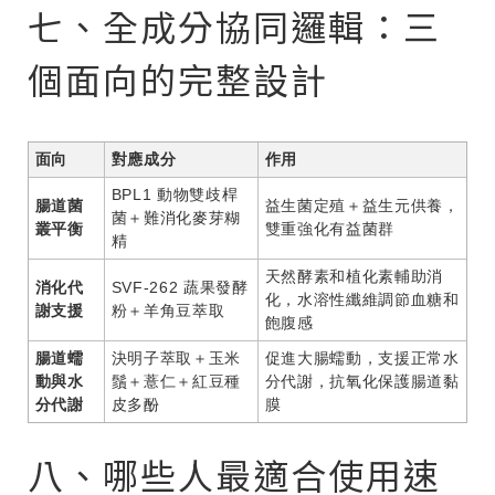
七、全成分協同邏輯：三
個面向的完整設計
面向
對應成分
作用
BPL1 動物雙歧桿
腸道菌
益生菌定殖＋益生元供養，
菌＋難消化麥芽糊
叢平衡
雙重強化有益菌群
精
天然酵素和植化素輔助消
消化代
SVF-262 蔬果發酵
化，水溶性纖維調節血糖和
謝支援
粉＋羊角豆萃取
飽腹感
腸道蠕
決明子萃取＋玉米
促進大腸蠕動，支援正常水
動與水
鬚＋薏仁＋紅豆種
分代謝，抗氧化保護腸道黏
分代謝
皮多酚
膜
八、哪些人最適合使用速