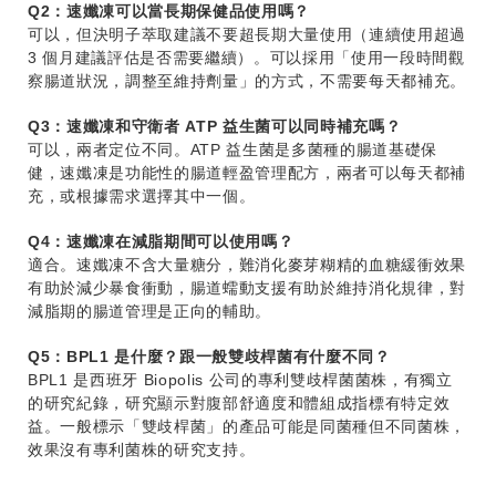
Q2：速孅凍可以當長期保健品使用嗎？
可以，但決明子萃取建議不要超長期大量使用（連續使用超過
3 個月建議評估是否需要繼續）。可以採用「使用一段時間觀
察腸道狀況，調整至維持劑量」的方式，不需要每天都補充。
Q3：速孅凍和守衛者 ATP 益生菌可以同時補充嗎？
可以，兩者定位不同。ATP 益生菌是多菌種的腸道基礎保
健，速孅凍是功能性的腸道輕盈管理配方，兩者可以每天都補
充，或根據需求選擇其中一個。
Q4：速孅凍在減脂期間可以使用嗎？
適合。速孅凍不含大量糖分，難消化麥芽糊精的血糖緩衝效果
有助於減少暴食衝動，腸道蠕動支援有助於維持消化規律，對
減脂期的腸道管理是正向的輔助。
Q5：BPL1 是什麼？跟一般雙歧桿菌有什麼不同？
BPL1 是西班牙 Biopolis 公司的專利雙歧桿菌菌株，有獨立
的研究紀錄，研究顯示對腹部舒適度和體組成指標有特定效
益。一般標示「雙歧桿菌」的產品可能是同菌種但不同菌株，
效果沒有專利菌株的研究支持。