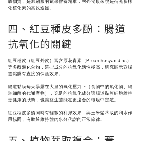
礦物質，是濃縮版的蔬果營養精華，對外食族來說是補充多樣
化植化素的高效途徑。
四、紅豆種皮多酚：腸道
抗氧化的關鍵
紅豆種皮（紅豆外皮）富含原花青素（Proanthocyanidins）
等多酚類化合物，這些成分的抗氧化活性極高，研究顯示對腸
道黏膜有直接的保護效果。
腸道黏膜每天暴露在大量的氧化壓力下（食物中的氧化物、腸
道細菌的代謝產物），充足的抗氧化成分讓腸道黏膜細胞維持
更健康的狀態，也讓益生菌能在更適合的環境中定殖。
紅豆種皮多酚同時有輕微的利尿效果，與玉米鬚萃取的利水作
用協同，有助於維持體內水分代謝的正常節律。
五、植物萃取複合：薏