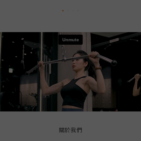
競爭力的選項。前言EAA 市場上的產品乍看都差不多——都
B
是胺基酸粉末、都強調訓練恢復，但仔細比較你會發現差距
或者
很大：有些只是美化版的 BCAA、有些亮胺酸含量達不到有
間
效閾值、有些加了一堆無關成分稀釋了有效胺基酸含量。這
篇文
篇文章用四個客觀標準，把台灣市場上常見的 EAA 選項攤
酸
開來比，讓你選到真正值得的那一款。目錄一、選 EAA 的
說清
四個核心標準二、市場主流 EAA 產品類型完整比較三、進
二、
口大品牌 EAA：優缺點分析四、守衛者 EAA：優缺點分析
五、EAA vs BCAA：買哪個更划算？六、不同需求的 EAA
m
推薦對應七、常見問題 Q&A八、結語一、選 EAA 的四個核
際幫
心標準標準一：確認是九種完整 EAA，不是 EAA 名義的
蛋白
BCAA 部分產品標榜「EAA」但實際上主要成分只有 BCAA
九
三種，其他六種 EAA 含量極低或根本沒有。確認成分標示
一、
上列出全部九種胺基酸，且非 BCAA 的六種胺基酸都有實質
質
含量（離胺酸、蘇胺酸、苯丙胺酸、色胺酸、蛋胺酸、組胺
胺
酸）。標準二：亮胺酸每份至少 1,500mg 亮胺酸是啟動
九
關於我們
mTOR 信號通路（肌肉蛋白質合成的開關）的關鍵成分，研
攝取
究支持的有效閾值是每份 1,500–2,000mg。低於這個量的