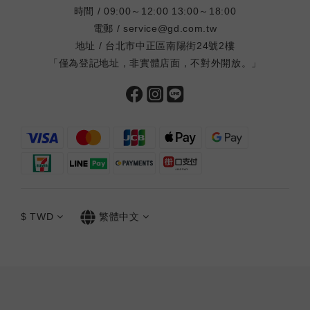
時間 / 09:00～12:00 13:00～18:00
於台灣本土品牌；儲存條件在代購過程中難以控制；無中文
EA
電郵 / service@gd.com.tw
售後服務；部分品牌把 EAA 和其他成分混合，實際 EAA 含
項
地址 / 台北市中正區南陽街24號2樓
量被稀釋。適合對象：對特定國際品牌有偏好、不介意代購
酸
「僅為登記地址，非實體店面，不對外開放。」
流程和較高成本的使用者。四、守衛者 EAA：優缺點分析優
料
點完整九種 EAA，亮胺酸達有效閾值：每份含完整九種必需
（
胺基酸，亮胺酸 1,573mg 達到 mTOR 啟動的有效閾值，不
鏈
是象徵性添加，每個胺基酸都有實質含量。台灣官方通路，
支持
無代購風險：官網直購，有中文客服、確定的效期和儲存條
對肌
件，補貨快速不需要等待國際運送。CP 值在台灣市場具競
肌
爭力：420 克特價 1,099 元，按每份 14 克計算約 30 份，
定
每份約 36 元。相比進口代購品的 45–80 元，長期補充成本
E
差距明顯。口感適合訓練中補充：紅茶口味清爽，訓練中持
B
$
TWD
繁體中文
續飲用不膩口，這是 EAA 實際使用場景中最重要的實用考
酸
量。缺點品牌知名度不如 ON、Myprotein 等國際大廠目前
靠
只有單一口味選擇無國際第三方認證（如 Informed Sport）
B
適合對象：重視完整九種 EAA 配方、想要台灣官方通路和
BC
中文服務、長期補充需要控制成本的訓練者。五、EAA vs
勢
BCAA：買哪個更划算？這個問題的答案取決於你的飲食蛋
來