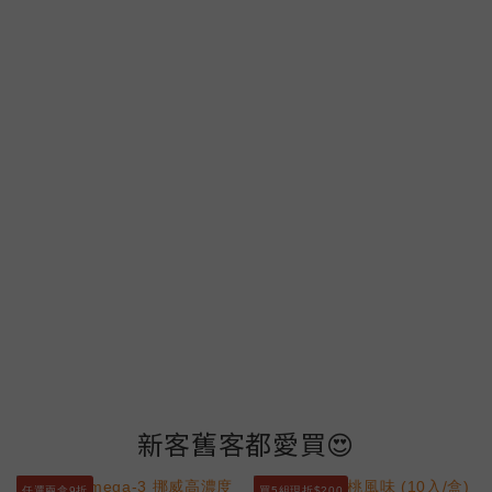
新客舊客都愛買😍
任選兩盒9折
買5組現折$200