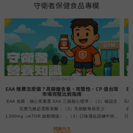
守衛者保健食品專欄
2026-04-07
EAA 推薦怎麼選？亮胺酸含量、完整性、CP 值台灣
E
市場完整比較指南
EAA 推薦：核心答案選 EAA 三個核心標準：（1）確認含
EA
完整九種必需胺基酸；（2）亮胺酸每份至少
合
1,500mg（mTOR 啟動閾值）；（3）口味適合訓練中持續
只是
飲用。守衛者 EAA 每份亮胺酸 1,573mg、完整九種 EAA
就
閱讀內文
合計 4,666mg，420g 特價 1,099 元，是台灣市場性價比具