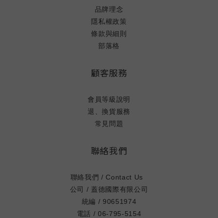
品牌理念
亮胺酸攝取，對肌肉合成的刺激效果大打折扣。標準三：口
（L
隱私權政策
感適合訓練中持續飲用 EAA 的最佳使用場景是訓練中持續
路
條款與細則
補充，一份溶於 500–600ml 的水持續喝完整個訓練。這意
成
部落格
味著口感不能太甜、不能太嗆、溶解性要好，難喝的 EAA
5
很快就會被棄置在包包角落。標準四：CP 值換算每份實際
（I
顧客服務
胺基酸量 不同產品的每份重量和胺基酸含量差異很大。真正
胞，
的 CP 值比較基準是「每克純 EAA 的價格」，而不是包裝
總重量或售價。二、市場主流 EAA 產品類型完整比較比較
28
會員等級說明
項目進口大品牌（ON、Myprotein 等）守衛者 EAA低價無
L-
退、換貨服務
牌 EAA胺基酸完整性通常完整九種完整九種需仔細確認亮胺
原料
常見問題
酸每份含量依品牌，通常 1,500–3,000mg1,573mg通常偏
甘
低台灣官方通路無，靠代購有，官網直購依品牌台灣單份成
（H
聯絡我們
本約 45–80 元（含代購費）約 36 元約 20–30 元成分標示
衝
透明度高高參差不齊中文客服無有依品牌三、進口大品牌
聯絡我們 / Contact Us
EAA：優缺點分析優點：品牌歷史長、全球使用者眾多、成
B
公司 / 蓋德國際有限公司
分標示透明、口味研發投入大，部分品牌有第三方認證（如
支鏈
統編 / 90651974
Informed Sport）。缺點：台灣沒有官方通路，全靠代購；
丙
電話 / 06-795-5154
加上運費和代購費後，實際單份成本通常在 45–80 元，高
E