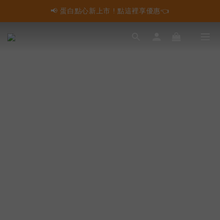
📢 蛋白點心新上市 ! 點這裡享優惠👈
📢 蛋白點心新上市 ! 點這裡享優惠👈
📢 多件組合任選2件再享9折優惠🤩最高可省$3000元！
📢 使用LINE購物消費 每筆訂單LINEPOINT回饋2%
📢 蛋白點心新上市 ! 點這裡享優惠👈