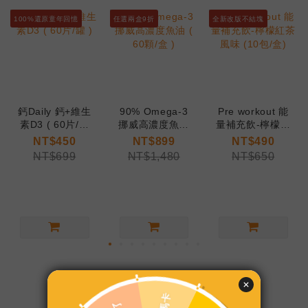
100%還原童年回憶
任選兩盒9折
全新改版不結塊
鈣Daily 鈣+維生
90% Omega-3
Pre workout 能
素D3 ( 60片/罐
挪威高濃度魚油
量補充飲-檸檬紅
)
( 60顆/盒 )
茶風味 (10包/
NT$450
NT$899
NT$490
盒)
NT$699
NT$1,480
NT$650