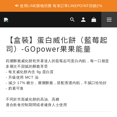
📢 使用LINE購物消費 每筆訂單LINEPOINT回饋2%
📢 蛋白點心新上市 ! 點這裡享優惠👈
📢 蛋白點心新上市 ! 點這裡享優惠👈
【盒裝】蛋白威化餅（藍莓起
司）-GOpower果果能量
四層酥脆威化餅乾夾著迷人的藍莓起司蛋白內餡，每一口都是
多層次不甜膩的酥脆享受
- 每支威化餅內含 9g 蛋白質
- 升級使用 MCT 油
- 減少 17% 糖分，層層酥脆，搭配香濃內餡，不膩口恰恰好
- 奶素可食
不同於市面威化餅的高油、高糖
適合飲食控制期間或者健身人士使用