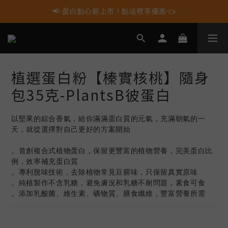
📢 蛋白點心新上市 ! 點這裡享優惠👈
📢 蛋白點心新上市 ! 點這裡享優惠👈
📢 多件組合任選2件再享9折優惠🤩最高可省$3000元！
📢 使用LINE購物消費 每筆訂單LINEPOINT回饋2%
植選蛋白粉【榛實核桃】隨身
📢 蛋白點心新上市 ! 點這裡享優惠👈
包35克-PlantsB彼蛋白
以堅果的綜合香氣，給你滿滿蛋白質的元氣，充滿朝氣的一
天，就從選擇對自己更好的方案開始
。首創複合式植物蛋白，保留更豐富的植物營養，完美蛋白比
例，效率補充蛋白質
。專利脫味技術，去除植物常見豆腥味，只保留真實原味
。純植製作不含乳糖，避免膚況和乳糖不耐問題，素食可食
。添加乳酸菌、維生素、礦物質、膳食纖維，豐富營養所需