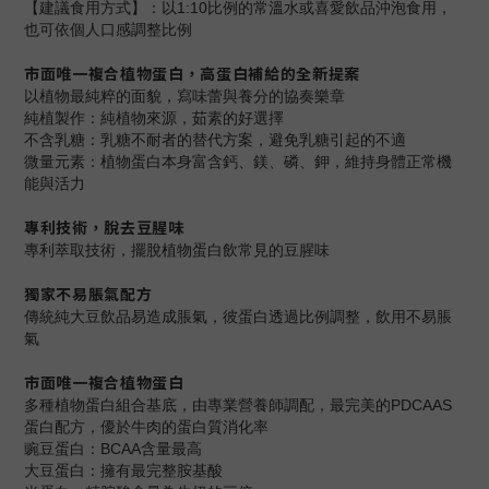
【建議食用方式】：以1:10比例的常溫水或喜愛飲品沖泡食用，
也可依個人口感調整比例
市面唯一複合植物蛋白，高蛋白補給的全新提案
以植物最純粹的面貌，寫味蕾與養分的協奏樂章
純植製作：純植物來源，茹素的好選擇
不含乳糖：乳糖不耐者的替代方案，避免乳糖引起的不適
微量元素：植物蛋白本身富含鈣、鎂、磷、鉀，維持身體正常機
能與活力
專利技術，脫去豆腥味
專利萃取技術，擺脫植物蛋白飲常見的豆腥味
獨家不易脹氣配方
傳統純大豆飲品易造成脹氣，彼蛋白透過比例調整，飲用不易脹
氣
市面唯一複合植物蛋白
多種植物蛋白組合基底，由專業營養師調配，最完美的PDCAAS
蛋白配方，優於牛肉的蛋白質消化率
豌豆蛋白：BCAA含量最高
大豆蛋白：擁有最完整胺基酸