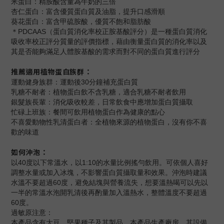
米蛋白：精胺酸含量為牛奶的三倍
杏仁蛋白：富含優質蛋白質及油脂，提升口感滑順
葵花蛋白：富含甲硫胺酸，優質不飽和脂肪酸
＊PDCAAS（蛋白質消化率校正胺基酸評分）是一種蛋白質消化
吸收率校正評分質量的評價指標，藉由衡量蛋白質的消化率以及
其是否能夠滿足人體胺基酸的需求而對不同的蛋白質進行評分
推薦適用植物蛋白族群：
運動健身族群：運動後30分鐘補充蛋白質
乳糖不耐者：植物蛋白飲不含乳糖，適合乳糖不耐者飲用
銀髮族長輩：消化吸收較差，日常飲食中應增加蛋白質攝取
忙碌上班族：餐間可飲用植物蛋白作為健康的點心
不喜愛動物性乳清蛋白者：全植物來源的植物蛋白，沒有你不喜
歡的味道
如何沖泡：
以40度以下常溫水，以1:10的水量比例搖勻飲用。可依個人喜好
調整水量或加入冰塊，不影響蛋白質攝取量和效果。沖泡時建議
水溫不要超過60度，避免結塊與營養流失，想要溫熱喝可以先以
一半的常溫水泡開乳清後再酌量加入溫熱水，整體溫度不要超過
60度。
過敏原注意：
本產品含有大豆、堅果種子及其製品。本產品生產廠房，其設備