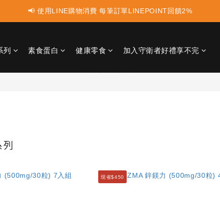
📢 使用LINE購物消費 每筆訂單LINEPOINT回饋2%
📢 蛋白點心新上市 ! 點這裡享優惠👈
📢 蛋白點心新上市 ! 點這裡享優惠👈
系列
素食蛋白
健康零食
加入守衛者好禮享不完
系列
現省$450