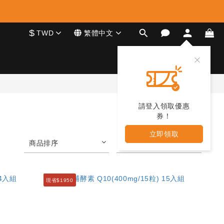
$
TWD
繁體中文
請登入領取優惠
券！
立即領取
商品排序
每頁顯示 24 個
現省$1950