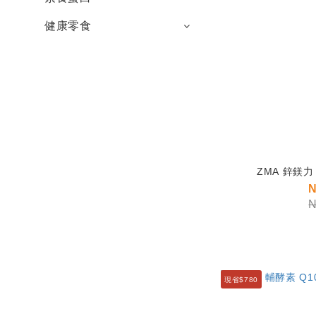
健康零食
N
N
現省$780