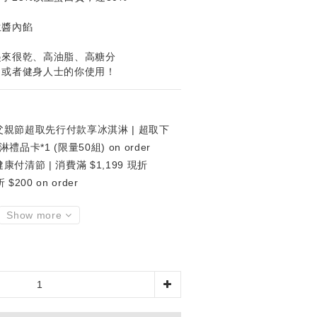
生醬內餡
起來很乾、高油脂、高糖分
、或者健身人士的你使用！
親節超取先行付款享冰淇淋 | 超取下
卡*1 (限量50組) on order
康付清節 | 消費滿 $1,199 現折
 $200 on order
Show more