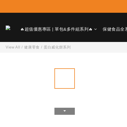
🔥超值優惠專區 | 單包&多件組系列🔥
保健食品全
View All
/
健康零食
/
蛋白威化餅系列