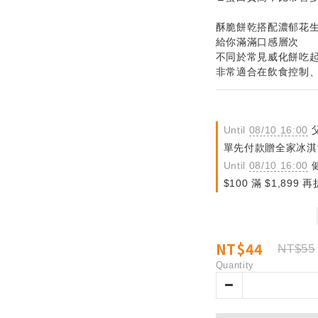
酥脆餅乾搭配濃郁花
給你滿滿口感層次
不同於常見威化餅吃
非常適合在飲食控制
Until
08/10 16:00
父
單先付款贈全家冰淇淋禮品
Until
08/10 16:00
健
$100 滿 $1,899 再折
NT$44
NT$55
Quantity