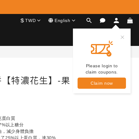
$
TWD
English
BUY NOW
Please login to
claim coupons.
【特濃花生】-果
Claim now
克蛋白質
7%以上糖分
油，減少身體負擔
了25%以上蛋白質，達30%