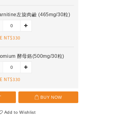
carnitine左旋肉鹼 (465mg/30粒)
E NT$330
romium 酵母鉻(500mg/30粒)
E NT$330
T
BUY NOW
Add to Wishlist