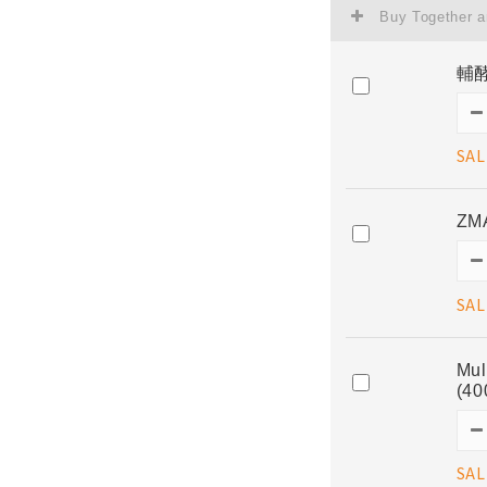
Buy Together 
輔酵
SAL
ZM
SAL
Mu
(4
SAL