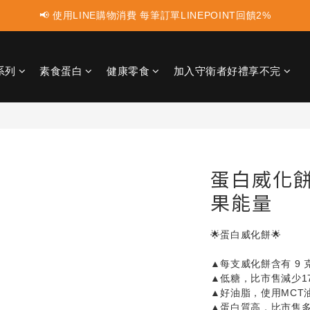
📢 使用LINE購物消費 每筆訂單LINEPOINT回饋2%
📢 蛋白點心新上市 ! 點這裡享優惠👈
📢 蛋白點心新上市 ! 點這裡享優惠👈
系列
素食蛋白
健康零食
加入守衛者好禮享不完
蛋白威化餅
果能量
🌟蛋白威化餅🌟
▲每支威化餅含有 9 
▲低糖，比市售減少1
▲好油脂，使用MCT
▲蛋白質高，比市售多