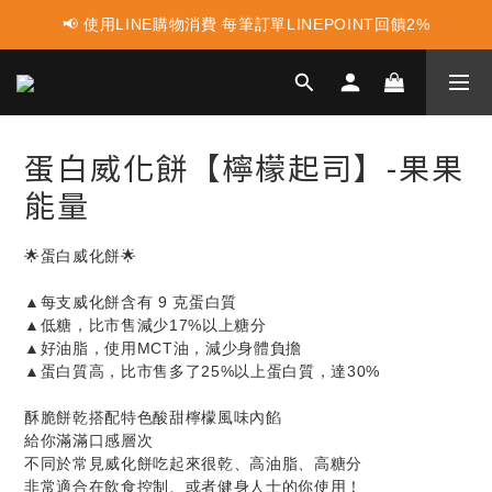
📢 使用LINE購物消費 每筆訂單LINEPOINT回饋2%
📢 蛋白點心新上市 ! 點這裡享優惠👈
📢 蛋白點心新上市 ! 點這裡享優惠👈
蛋白威化餅【檸檬起司】-果果
能量
🌟蛋白威化餅🌟
▲每支威化餅含有 9 克蛋白質
▲低糖，比市售減少17%以上糖分
▲好油脂，使用MCT油，減少身體負擔
▲蛋白質高，比市售多了25%以上蛋白質，達30%
酥脆餅乾搭配特色酸甜檸檬風味內餡
給你滿滿口感層次
不同於常見威化餅吃起來很乾、高油脂、高糖分
非常適合在飲食控制、或者健身人士的你使用！