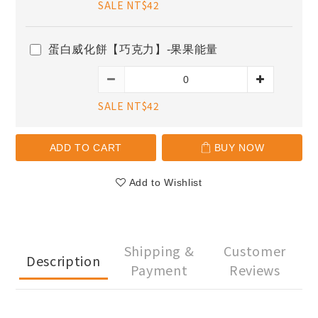
SALE NT$42
蛋白威化餅【巧克力】-果果能量
SALE NT$42
ADD TO CART
BUY NOW
Add to Wishlist
Shipping &
Customer
Description
Payment
Reviews