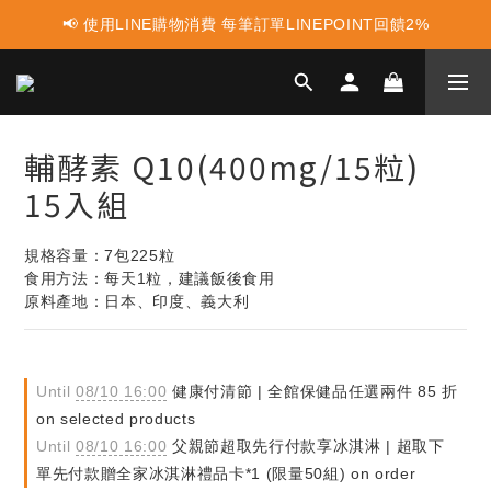
📢 使用LINE購物消費 每筆訂單LINEPOINT回饋2%
📢 蛋白點心新上市 ! 點這裡享優惠👈
📢 蛋白點心新上市 ! 點這裡享優惠👈
輔酵素 Q10(400mg/15粒)
15入組
規格容量：7包225粒
食用方法：每天1粒，建議飯後食用
原料產地：日本、印度、義大利
Until
08/10 16:00
健康付清節 | 全館保健品任選兩件 85 折
on selected products
Until
08/10 16:00
父親節超取先行付款享冰淇淋 | 超取下
單先付款贈全家冰淇淋禮品卡*1 (限量50組) on order