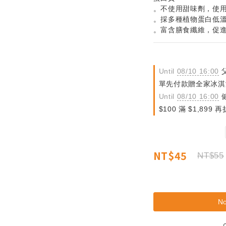
。不使用甜味劑，使
。採多種植物蛋白低
。富含膳食纖維，促
Until
08/10 16:00
父
單先付款贈全家冰淇淋禮品
Until
08/10 16:00
健
$100 滿 $1,899 再折
NT$45
NT$55
No