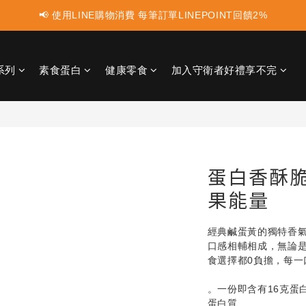
📢 蛋白點心新上市 ! 點這裡享優惠👈
📢 蛋白點心新上市 ! 點這裡享優惠👈
📢 多件組合任選2件再享9折優惠🤩最高可省$3000元！
系列
素食蛋白
健康零食
加入守衛者好禮享不完
📢 使用LINE購物消費 每筆訂單LINEPOINT回饋2%
📢 蛋白點心新上市 ! 點這裡享優惠👈
蛋白香酥脆
果能量
經典鹹蛋黃的獨特香
口感相輔相成，無論
食選擇都0負擔，每一
。一份即含有16克蛋
蛋白質