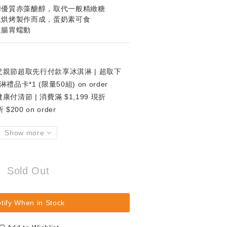
用優質赤藻醣醇，取代一般精緻糖
溫烘烤製作而成，蛋奶素可食
進腸胃蠕動
親節超取先行付款享冰淇淋 | 超取下
卡*1 (限量50組) on order
康付清節 | 消費滿 $1,199 現折
 $200 on order
Show more
Sold Out
tify When in Stock