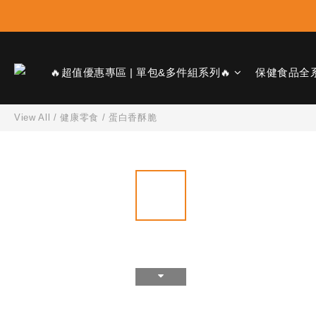
🔥超值優惠專區 | 單包&多件組系列🔥
保健食品全
View All
/
健康零食
/
蛋白香酥脆