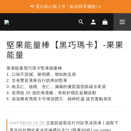
📢 蛋白點心新上市 ! 點這裡享優惠👈
📢 蛋白點心新上市 ! 點這裡享優惠👈
📢 多件組合任選2件再享9折優惠🤩最高可省$3000元！
📢 使用LINE購物消費 每筆訂單LINEPOINT回饋2%
堅果能量棒【黑巧瑪卡】-果果
📢 蛋白點心新上市 ! 點這裡享優惠👈
能量
果果能量黑巧瑪卡堅果能量棒
1. 口味不甜膩、耐咀嚼、增加飽足感
2. 含有豐富果果自行烘烤的堅果
3. 南瓜仁、核桃、杏仁，滿滿的優質脂肪跟碳水來源
4. 使用低 GI 值的海藻糖，有助於穩定血糖波動
5. 添加稀有黑瑪卡可增強體力、精神旺盛 提升運動表現
Until
08/10 16:00
父親節超取先行付款享冰淇淋 | 超取下
單先付款贈全家冰淇淋禮品卡*1 (限量50組) on order