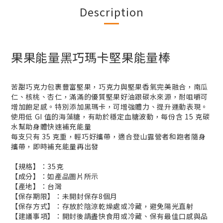
Description
果果能量黑巧瑪卡堅果能量棒
苦甜巧克力包裹豐富堅果，巧克力與堅果香氣完美融合，南瓜
仁、核桃、杏仁，滿滿的優質堅果好油跟碳水來源，耐咀嚼可
增加飽足感。特別添加黑瑪卡，可增強體力、提升運動表現。
使用低 GI 值的海藻糖，有助於穩定血糖波動，每份含 15 克碳
水幫助身體快速補充能量
每支只有 35 克重，輕巧好攜帶，適合登山露營者和跑者隨身
攜帶，即時補充能量再出發
【規格】：35克
【成分】：如產品圖片所示
【產地】：台灣
【保存期限】：未開封保存8個月
【保存方式】：存放於陰涼乾燥處或冷藏，避免陽光直射
【建議事項】：開封後請盡快食用或冷藏、保有最佳口感與品