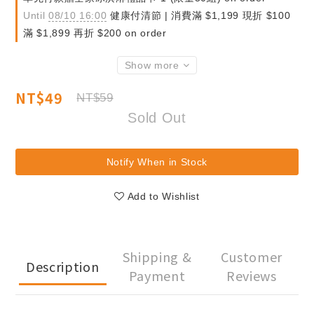
Until
08/10 16:00
健康付清節 | 消費滿 $1,199 現折 $100
滿 $1,899 再折 $200 on order
Show more
NT$49
NT$59
Sold Out
Notify When in Stock
Add to Wishlist
Shipping &
Customer
Description
Payment
Reviews