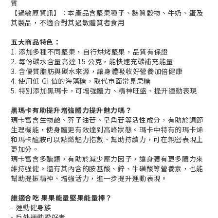
質
【過敏原資訊】：本產品含堅果種子、麩質穀物、牛奶、蛋及
其製品，不適合對其過敏體質者食用
五大商品特色：
1. 添加多種不同堅果，自行烘烤堅果，品質有保證
2. 每份碳水含量高達 15 公克，能快速充碳補充能量
3. 含優質脂肪與碳水來源，讓身體吸收好營養加倍健康
4. 使用低 GI 值的海藻糖，取代市面常見果糖
5. 特別添加黑瑪卡，可增強體力、精神旺盛、提升運動表現
黑瑪卡有助提升增強體力提升魅力嗎？
瑪卡富含生物鹼、芥子油苷、皂角苷等活性成分，有助於調節
生理機能，使身體更有效達到高峰狀態。瑪卡中特有的瑪卡烯
和瑪卡醯胺可以點燃魅力指數、幫助持續力，可在親密表現上
更加分。
瑪卡富含多醣類，有助於減少壓力因子，讓身體有更多體力來
維持強健。還有其內含的胺基酸、鋅、牛磺酸等營養素，也能
幫助提振精神、增強活力，進一步提升運動表現。
誰適合吃 果果能量堅果能量棒？
- 運動健身族
- 戶外運動愛好者