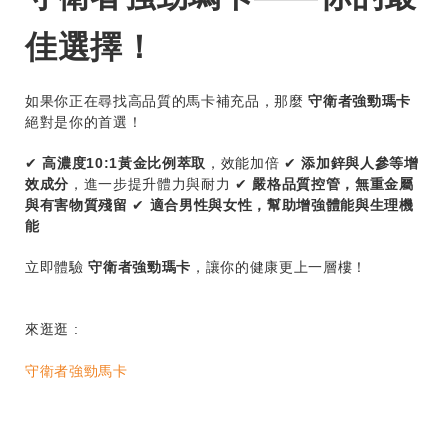
佳選擇！
如果你正在尋找高品質的馬卡補充品，那麼
守衛者強勁瑪卡
絕對是你的首選！
✔
高濃度10:1黃金比例萃取
，效能加倍 ✔
添加鋅與人參等增
效成分
，進一步提升體力與耐力 ✔
嚴格品質控管，無重金屬
與有害物質殘留
✔
適合男性與女性，幫助增強體能與生理機
能
立即體驗
守衛者強勁瑪卡
，讓你的健康更上一層樓！
來逛逛 :
守衛者強勁馬卡