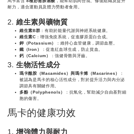
馬卡富含
8種必需胺基酸
，能幫助肌肉合成、修復組織及提升
耐力，適合運動員及體力勞動者食用。
2.
維生素與礦物質
維生素B群
：有助於能量代謝與神經系統健康。
維生素C
：增強免疫系統，促進膠原蛋白合成。
鉀（Potassium）
：維持心血管健康，調節血壓。
鐵（Iron）
：促進紅血球生成，防止貧血。
鈣（Calcium）
：強健骨骼與牙齒。
3.
生物活性成分
瑪卡酰胺（Macamides）與瑪卡烯（Macarines）
：
被認為是馬卡的核心活性成分，對於提升活力與內分泌
調節具有關鍵作用。
多酚（Polyphenols）
：抗氧化，幫助減少自由基對細
胞的傷害。
馬卡的健康功效
1.
增強體力與耐力