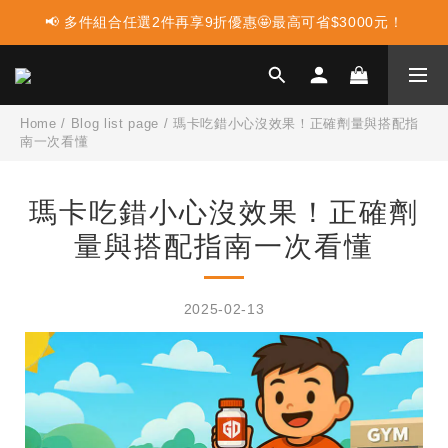
📢 多件組合任選2件再享9折優惠🤩最高可省$3000元！
📢 蛋白點心新上市 ! 點這裡享優惠👈
📢 使用LINE購物消費 每筆訂單LINEPOINT回饋2%
📢 蛋白點心新上市 ! 點這裡享優惠👈
Home
/
Blog list page
/
瑪卡吃錯小心沒效果！正確劑量與搭配指
南一次看懂
瑪卡吃錯小心沒效果！正確劑
量與搭配指南一次看懂
2025-02-13