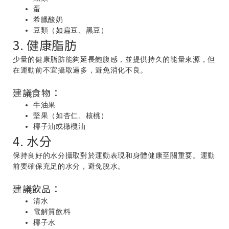
蛋
希臘酸奶
豆類（如扁豆、黑豆）
3. 健康脂肪
少量的健康脂肪能夠延長飽腹感，並提供持久的能量來源，但
在運動前不宜攝取過多，避免消化不良。
建議食物：
牛油果
堅果（如杏仁、核桃）
椰子油或橄欖油
4. 水分
保持良好的水分攝取對於運動表現和身體健康至關重要。運動
前要確保充足的水分，避免脫水。
建議飲品：
清水
電解質飲料
椰子水