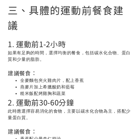
三、具體的運動前餐食建
議
1. 運動前1-2小時
如果有足夠的時間，選擇均衡的餐食，包括碳水化合物、蛋白
質和少量的脂肪。
建議餐食：
全麥麵包夾火雞肉片，配上香蕉
燕麥片加上希臘酸奶和藍莓
糙米飯配烤雞胸和蔬菜
2. 運動前30-60分鐘
此時應選擇容易消化的食物，主要以碳水化合物為主，搭配少
量蛋白質。
建議餐食：
香蕉配少量杏仁奶油