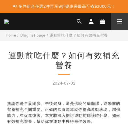
📢 多件組合任選2件再享9折優惠🤩最高可省$3000元！
📢 蛋白點心新上市 ! 點這裡享優惠👈
📢 使用LINE購物消費 每筆訂單LINEPOINT回饋2%
📢 蛋白點心新上市 ! 點這裡享優惠👈
Home
/
Blog list page
/
運動前吃什麼？如何有效補充營養
運動前吃什麼？如何有效補充
營養
2024-07-02
無論你是早晨跑步、午後健身，還是傍晚的瑜伽課，運動前的
營養補充至關重要。正確的飲食能幫助你提高運動表現，增強
體力，並促進恢復。本文將深入探討運動前應該吃什麼、如何
有效補充營養，幫助你在運動中獲得最佳效果。