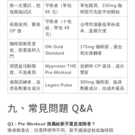
第一次嘗試，想
守衛者（單包
單包購買、220mg 咖
低風險試試
55 元）
啡因可先從半份開始
守衛者（十包
長期使用、重視
台灣市場最低單份成
組，單包 49
CP 值
本、直購方便
元）
咖啡因耐受度
ON Gold
175mg 咖啡因，適合
低，想要溫和入
Standard
初次接觸者
門
習慣趁活動囤
Myprotein THE
促銷時 CP 值佳，成分
貨、不急著用
Pre-Workout
豐富
進階訓練者，追
300mg 咖啡因、臨床
Legion Pulse
求高劑量全成分
劑量成分，但成本最高
九、常見問題 Q&A
Q1：Pre Workout 推薦給新手還是進階者？
兩者都適合，但選擇標準不同。新手建議從較低咖啡因