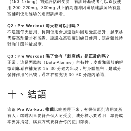
（150–175mg）開始評估耐受度；有訓練基礎者可以直接使
用 200–220mg。300mg 以上的高咖啡因選項建議留給有豐
富補劑使用經驗的進階訓練者。
Q2：Pre Workout 每天都可以用嗎？
不建議每天使用。長期使用會加速咖啡因耐受度提升，越來越
需要高劑量才有感覺。建議在高強度訓練日使用，讓身體維持
對咖啡因的敏感度。
Q3：Pre Workout 喝了會有「刺麻感」是正常的嗎？
正常，這是丙胺酸（Beta-Alanine）的特性，皮膚和四肢的輕
微刺麻感在補充後 15–30 分鐘內出現，對身體無害，是成分
發揮作用的訊號，通常在補充後 30–60 分鐘內消退。
十、結語
這篇
Pre Workout 推薦
比較整理下來，有幾個原則適用於所
有人：咖啡因量要符合個人耐受度、成分標示要透明、單份成
本要算清楚、購買方式要符合你的使用節奏。