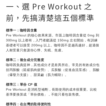
一、選 Pre Workout 之
前，先搞清楚這五個標準
標準一：咖啡因含量
Pre Workout 的核心效果來源。市面上咖啡因含量從 0mg 到
300mg 以上都有，入門者建議從 150mg 左右開始，有訓練
基礎者可以接受 200mg 以上。咖啡因不是越高越好，超過個
人耐受量只會讓你心悸、失眠、焦慮。
標準二：複合成分完整度
咖啡因負責提神，其他成分才是差異所在。常見的有效成分包
括丙胺酸（延緩肌肉疲勞）、瓜胺酸（促進血流泵感）、肌酸
（爆發力支援）、甜菜鹼（肌力輔助）。
標準三：單份 CP 值
Pre Workout 是消耗型補劑，長期使用的成本很重要。比較
基準要換算成「單份價格」，不能只看包裝售價。
標準四：在台灣的取得便利性