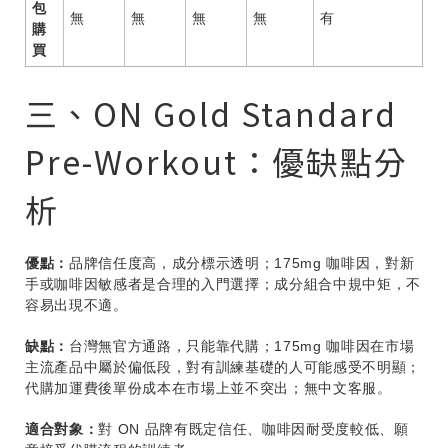
包
無
無
無
無
有
購
買
三、ON Gold Standard
Pre-Workout：優缺點分
析
優點：
品牌信任度高，成分標示透明；175mg 咖啡因，對新
手或咖啡因敏感者是合理的入門選擇；成分組合中規中矩，不
容易出現不適。
缺點：
台灣無官方通路，只能靠代購；175mg 咖啡因在市場
主流產品中屬於偏低段，對有訓練基礎的人可能感受不明顯；
代購加運費後單份成本在市場上並不突出；無中文客服。
適合對象：
對 ON 品牌有既定信任、咖啡因耐受度較低、願