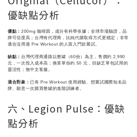
Original（Cellucor）：
優缺點分析
優點：
200mg 咖啡因，成分有科學依據；全球市場驗證，品
牌可信度高；台灣有代理商，比純代購取得方式更穩定；非常
適合沒用過 Pre Workout 的人當入門款嘗試。
缺點：
台灣代理商通路以整罐（60份）為主，售價約 2,990
元，一次投入成本高；換算單份約 50 元，但缺乏單包試用的
靈活性；無中文客服。
適合對象：
已有 Pre Workout 使用經驗、想嘗試國際知名品
牌、願意一次購買整罐的進階訓練者。
六、Legion Pulse：優缺
點分析