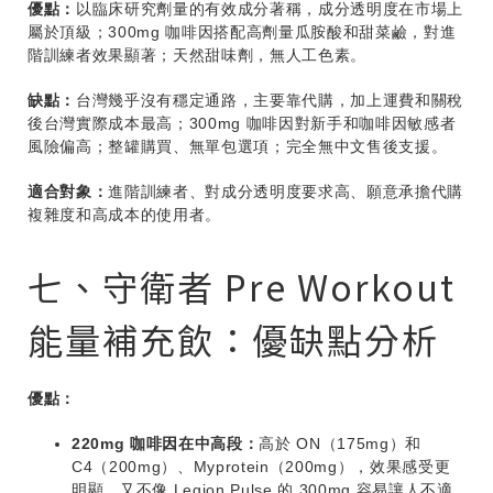
優點：
以臨床研究劑量的有效成分著稱，成分透明度在市場上
屬於頂級；300mg 咖啡因搭配高劑量瓜胺酸和甜菜鹼，對進
階訓練者效果顯著；天然甜味劑，無人工色素。
缺點：
台灣幾乎沒有穩定通路，主要靠代購，加上運費和關稅
後台灣實際成本最高；300mg 咖啡因對新手和咖啡因敏感者
風險偏高；整罐購買、無單包選項；完全無中文售後支援。
適合對象：
進階訓練者、對成分透明度要求高、願意承擔代購
複雜度和高成本的使用者。
七、守衛者 Pre Workout
能量補充飲：優缺點分析
優點：
220mg 咖啡因在中高段：
高於 ON（175mg）和
C4（200mg）、Myprotein（200mg），效果感受更
明顯，又不像 Legion Pulse 的 300mg 容易讓人不適