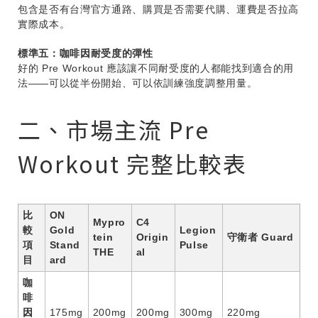
包含是否有台灣官方通路、購買是否需要代購、運費是否拉高
實際成本。
標準五：咖啡因耐受度的彈性
好的 Pre Workout 應該讓不同耐受度的人都能找到適合的用
法——可以從半份開始、可以依訓練強度調整用量。
二、市場主流 Pre
Workout 完整比較表
比
ON
Mypro
C4
較
Gold
Legion
tein
Origin
守衛者 Guard
項
Stand
Pulse
THE
al
目
ard
咖
啡
因
175mg
200mg
200mg
300mg
220mg