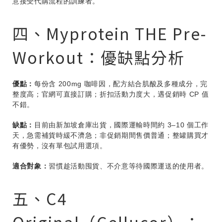
意接受代購流程的訓練者。
四、Myprotein THE Pre-
Workout：優缺點分析
優點：
每份含 200mg 咖啡因，配方結合肌酸及多種成分，完
整度高；官網可直接訂購；折扣活動力度大，遇促銷時 CP 值
不錯。
缺點：
目前由新加坡倉庫出貨，國際運輸時間約 3–10 個工作
天，急需補貨時緩不濟急；非促銷期間售價普通；整罐購買才
有優勢，沒有單包試用選項。
適合對象：
習慣趁活動囤貨、不介意等待國際運送的使用者。
五、C4