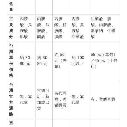
含
量
主
丙胺
丙胺
丙胺
丙胺
甜菜鹼、肌
要
酸、瓜
酸、瓜
酸、精
酸、瓜
酸、丙胺酸、
成
胺酸、
胺酸、
胺酸、
胺酸、
瓜拿納、牛磺
分
肌酸
肉鹼
肌酸
甜菜鹼
酸
台
灣
約 50
55 元（單包）
單
約 70–
約 60–
約 100
元（整
／49 元（十包
份
90 元
80 元
元以上
罐）
組）
價
格
台
灣
官網可
有代理
官
無，靠
訂，新
無，靠
商，整
有，官網直購
方
代購
加坡出
代購
罐購買
通
貨
路
單