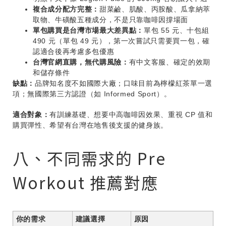
複合成分配方完整：
甜菜鹼、肌酸、丙胺酸、瓜拿納萃
取物、牛磺酸五種成分，不是只靠咖啡因撐場面
單包購買是台灣市場最大差異點：
單包 55 元、十包組
490 元（單包 49 元），第一次嘗試只需要買一包，確
認適合後再考慮多包優惠
台灣官網直購，無代購風險：
有中文客服、確定的效期
和儲存條件
缺點：
品牌知名度不如國際大廠；口味目前為檸檬紅茶單一選
項；無國際第三方認證（如 Informed Sport）。
適合對象：
有訓練基礎、想要中高咖啡因效果、重視 CP 值和
購買彈性、希望有台灣在地售後支援的健身族。
八、不同需求的 Pre
Workout 推薦對應
你的需求
建議選擇
原因