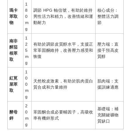
1
瑪卡
8
調節 HPG 軸信號，有助於維持
核心成分：
萃取
0
男性活力和精力，改善情緒和運
整體活力調
物
m
動耐力
節
g
1
南非
2
有助於調節皮質醇水平，支援正
壓力端：直
醉茄
5
常睪固酮維持，改善壓力感受和
接干預高皮
根萃
m
恢復
質醇
取
g
1
紅莧
0
天然蛻皮激素，有助於肌肉蛋白
肌肉端：支
菜萃
0
質合成和力量維持
援訓練適應
取
m
g
2
基礎端：補
酵母
0
睪固酮合成必要輔因子，高吸收
充關鍵礦物
鋅
m
率有機鋅形式
質缺口
g