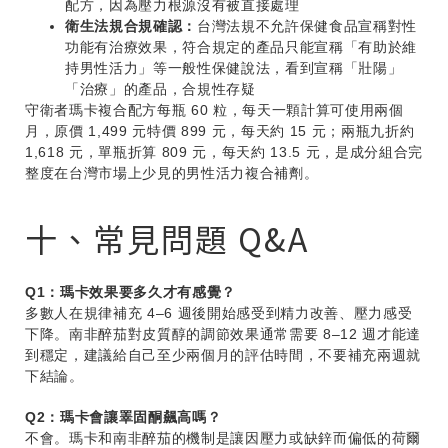
配方，因為壓力根源沒有被直接處理
衛生法規合規確認：
台灣法規不允許保健食品宣稱對性
功能有治療效果，符合規定的產品只能宣稱「有助於維
持男性活力」等一般性保健說法，看到宣稱「壯陽」
「治療」的產品，合規性存疑
守衛者瑪卡複合配方每瓶 60 粒，每天一顆計算可使用兩個
月，原價 1,499 元特價 899 元，每天約 15 元；兩瓶九折約
1,618 元，單瓶折算 809 元，每天約 13.5 元，是成分組合完
整度在台灣市場上少見的男性活力複合補劑。
十、常見問題 Q&A
Q1：瑪卡效果要多久才有感覺？
多數人在規律補充 4–6 週後開始感受到精力改善、壓力感受
下降。南非醉茄對皮質醇的調節效果通常需要 8–12 週才能達
到穩定，建議給自己至少兩個月的評估時間，不要補充兩週就
下結論。
Q2：瑪卡會讓睪固酮飆高嗎？
不會。瑪卡和南非醉茄的機制是讓因壓力或缺鋅而偏低的荷爾