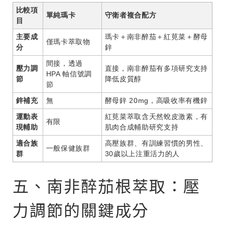
比較項
單純瑪卡
守衛者複合配方
目
主要成
瑪卡＋南非醉茄＋紅莧菜＋酵母
僅瑪卡萃取物
分
鋅
間接，透過
壓力調
直接，南非醉茄有多項研究支持
HPA 軸信號調
節
降低皮質醇
節
鋅補充
無
酵母鋅 20mg，高吸收率有機鋅
運動表
紅莧菜萃取含天然蛻皮激素，有
有限
現輔助
肌肉合成輔助研究支持
適合族
高壓族群、有訓練習慣的男性、
一般保健族群
群
30歲以上注重活力的人
五、南非醉茄根萃取：壓
力調節的關鍵成分