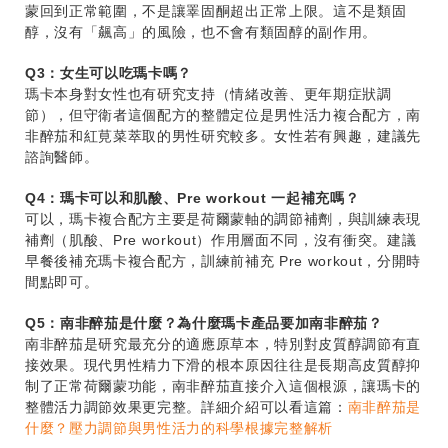
蒙回到正常範圍，不是讓睪固酮超出正常上限。這不是類固
醇，沒有「飆高」的風險，也不會有類固醇的副作用。
Q3：女生可以吃瑪卡嗎？
瑪卡本身對女性也有研究支持（情緒改善、更年期症狀調
節），但守衛者這個配方的整體定位是男性活力複合配方，南
非醉茄和紅莧菜萃取的男性研究較多。女性若有興趣，建議先
諮詢醫師。
Q4：瑪卡可以和肌酸、Pre workout 一起補充嗎？
可以，瑪卡複合配方主要是荷爾蒙軸的調節補劑，與訓練表現
補劑（肌酸、Pre workout）作用層面不同，沒有衝突。建議
早餐後補充瑪卡複合配方，訓練前補充 Pre workout，分開時
間點即可。
Q5：南非醉茄是什麼？為什麼瑪卡產品要加南非醉茄？
南非醉茄是研究最充分的適應原草本，特別對皮質醇調節有直
接效果。現代男性精力下滑的根本原因往往是長期高皮質醇抑
制了正常荷爾蒙功能，南非醉茄直接介入這個根源，讓瑪卡的
整體活力調節效果更完整。詳細介紹可以看這篇：
南非醉茄是
什麼？壓力調節與男性活力的科學根據完整解析