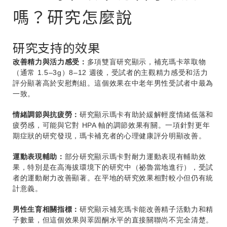
嗎？研究怎麼說
研究支持的效果
改善精力與活力感受：
多項雙盲研究顯示，補充瑪卡萃取物
（通常 1.5–3g）8–12 週後，受試者的主觀精力感受和活力
評分顯著高於安慰劑組。這個效果在中老年男性受試者中最為
一致。
情緒調節與抗疲勞：
研究顯示瑪卡有助於緩解輕度情緒低落和
疲勞感，可能與它對 HPA 軸的調節效果有關。一項針對更年
期症狀的研究發現，瑪卡補充者的心理健康評分明顯改善。
運動表現輔助：
部分研究顯示瑪卡對耐力運動表現有輔助效
果，特別是在高海拔環境下的研究中（祕魯當地進行），受試
者的運動耐力改善顯著。在平地的研究效果相對較小但仍有統
計意義。
男性生育相關指標：
研究顯示補充瑪卡能改善精子活動力和精
子數量，但這個效果與睪固酮水平的直接關聯尚不完全清楚。