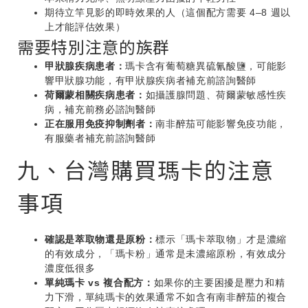
期待立竿見影的即時效果的人（這個配方需要 4–8 週以
上才能評估效果）
需要特別注意的族群
甲狀腺疾病患者：
瑪卡含有葡萄糖異硫氰酸鹽，可能影
響甲狀腺功能，有甲狀腺疾病者補充前諮詢醫師
荷爾蒙相關疾病患者：
如攝護腺問題、荷爾蒙敏感性疾
病，補充前務必諮詢醫師
正在服用免疫抑制劑者：
南非醉茄可能影響免疫功能，
有服藥者補充前諮詢醫師
九、台灣購買瑪卡的注意
事項
確認是萃取物還是原粉：
標示「瑪卡萃取物」才是濃縮
的有效成分，「瑪卡粉」通常是未濃縮原粉，有效成分
濃度低很多
單純瑪卡 vs 複合配方：
如果你的主要困擾是壓力和精
力下滑，單純瑪卡的效果通常不如含有南非醉茄的複合