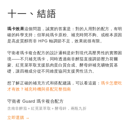
十一、結語
瑪卡效果
這個問題，誠實的答案是：對的人用對的配方，有明
確的科學支持；但單純瑪卡原粉、補充時間不夠、或根本原因
是高皮質醇而非 HPG 軸調節不足，效果就很有限。
守衛者瑪卡複合配方的設計邏輯是針對現代高壓男性的實際困
境——不只補充瑪卡，同時透過南非醉茄直接調節壓力荷爾
蒙、紅莧菜萃取支援肌肉蛋白質合成、酵母鋅補充礦物質基
礎，讓四種成分從不同維度協同支援男性活力。
想了解正確的補充方式和搭配建議，可以看這篇：
瑪卡怎麼吃
才有效？補充時機與搭配完整指南
守衛者 Guard 瑪卡複合配方
含南非醉茄＋紅莧菜萃取＋酵母鋅，兩瓶九折
立即選購 →