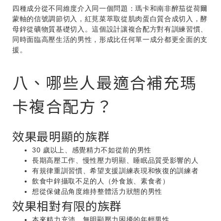
四種成分從不同維度介入同一個問題：瑪卡和南非醉茄從荷爾
蒙軸的信號調節切入，紅莧菜萃取從肌肉蛋白質合成切入，酵
母鋅從礦物質基礎切入。這個設計讓複合配方對有訓練習慣、
同時面臨高壓生活的男性，形成比任何單一成分都更全面的支
援。
八、哪些人最適合補充瑪
卡複合配方？
效果最明顯的族群
30 歲以上、感覺精力不如從前的男性
長期高壓工作、慢性壓力明顯、睡眠品質受影響的人
有規律重訓習慣、希望支援訓練表現和恢復的訓練者
飲食中鋅攝取不足的人（外食族、素食者）
想從保健品角度維持整體活力狀態的男性
效果相對有限的族群
本來精力充沛、無明顯壓力困擾的年輕男性