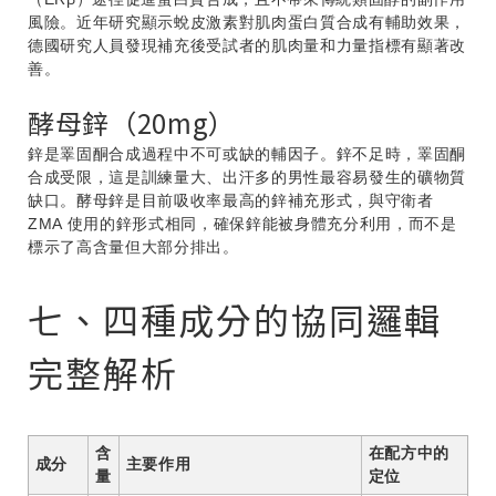
風險。近年研究顯示蛻皮激素對肌肉蛋白質合成有輔助效果，
德國研究人員發現補充後受試者的肌肉量和力量指標有顯著改
善。
酵母鋅（20mg）
鋅是睪固酮合成過程中不可或缺的輔因子。鋅不足時，睪固酮
合成受限，這是訓練量大、出汗多的男性最容易發生的礦物質
缺口。酵母鋅是目前吸收率最高的鋅補充形式，與守衛者
ZMA 使用的鋅形式相同，確保鋅能被身體充分利用，而不是
標示了高含量但大部分排出。
七、四種成分的協同邏輯
完整解析
含
在配方中的
成分
主要作用
量
定位