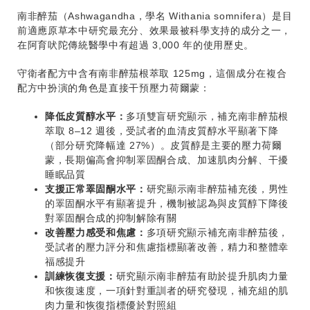
南非醉茄（Ashwagandha，學名 Withania somnifera）是目
前適應原草本中研究最充分、效果最被科學支持的成分之一，
在阿育吠陀傳統醫學中有超過 3,000 年的使用歷史。
守衛者配方中含有南非醉茄根萃取 125mg，這個成分在複合
配方中扮演的角色是直接干預壓力荷爾蒙：
降低皮質醇水平：
多項雙盲研究顯示，補充南非醉茄根
萃取 8–12 週後，受試者的血清皮質醇水平顯著下降
（部分研究降幅達 27%）。皮質醇是主要的壓力荷爾
蒙，長期偏高會抑制睪固酮合成、加速肌肉分解、干擾
睡眠品質
支援正常睪固酮水平：
研究顯示南非醉茄補充後，男性
的睪固酮水平有顯著提升，機制被認為與皮質醇下降後
對睪固酮合成的抑制解除有關
改善壓力感受和焦慮：
多項研究顯示補充南非醉茄後，
受試者的壓力評分和焦慮指標顯著改善，精力和整體幸
福感提升
訓練恢復支援：
研究顯示南非醉茄有助於提升肌肉力量
和恢復速度，一項針對重訓者的研究發現，補充組的肌
肉力量和恢復指標優於對照組