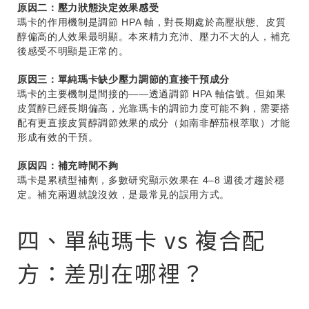
原因二：壓力狀態決定效果感受
瑪卡的作用機制是調節 HPA 軸，對長期處於高壓狀態、皮質
醇偏高的人效果最明顯。本來精力充沛、壓力不大的人，補充
後感受不明顯是正常的。
原因三：單純瑪卡缺少壓力調節的直接干預成分
瑪卡的主要機制是間接的——透過調節 HPA 軸信號。但如果
皮質醇已經長期偏高，光靠瑪卡的調節力度可能不夠，需要搭
配有更直接皮質醇調節效果的成分（如南非醉茄根萃取）才能
形成有效的干預。
原因四：補充時間不夠
瑪卡是累積型補劑，多數研究顯示效果在 4–8 週後才趨於穩
定。補充兩週就說沒效，是最常見的誤用方式。
四、單純瑪卡 vs 複合配
方：差別在哪裡？