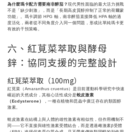
為什麼瑪卡配方需要南非醉茄？
現代男性面臨的最大活力挑戰
不是「缺少刺激」，而是「長期高皮質醇抑制了正常的荷爾蒙
功能」。瑪卡調節 HPG 軸，南非醉茄直接降低 HPA 軸的過
度活化，兩者從不同角度介入同一個問題，形成比單純瑪卡更
有效的干預策略。
六、紅莧菜萃取與酵母
鋅：協同支援的完整設計
紅莧菜萃取（100mg）
紅莧菜（Amaranthus cruentus）是目前運動科學研究中快速
崛起的天然成分，其核心活性成分是
蛻皮激素
（Ecdysterone）
，一種在植物和昆蟲中廣泛存在的類固醇
激素。
蛻皮激素在結構上與人體的雄性激素有相似性，但作用機制不
同——它不直接與雄性激素受體結合，而是透過雌激素β受體
（ERβ）途徑促進蛋白質合成，且不帶來傳統類固醇的副作用