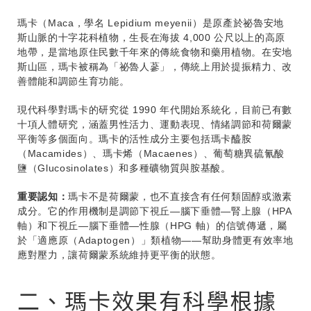
瑪卡（Maca，學名 Lepidium meyenii）是原產於祕魯安地
斯山脈的十字花科植物，生長在海拔 4,000 公尺以上的高原
地帶，是當地原住民數千年來的傳統食物和藥用植物。在安地
斯山區，瑪卡被稱為「祕魯人蔘」，傳統上用於提振精力、改
善體能和調節生育功能。
現代科學對瑪卡的研究從 1990 年代開始系統化，目前已有數
十項人體研究，涵蓋男性活力、運動表現、情緒調節和荷爾蒙
平衡等多個面向。瑪卡的活性成分主要包括瑪卡醯胺
（Macamides）、瑪卡烯（Macaenes）、葡萄糖異硫氰酸
鹽（Glucosinolates）和多種礦物質與胺基酸。
重要認知：
瑪卡不是荷爾蒙，也不直接含有任何類固醇或激素
成分。它的作用機制是調節下視丘—腦下垂體—腎上腺（HPA
軸）和下視丘—腦下垂體—性腺（HPG 軸）的信號傳遞，屬
於「適應原（Adaptogen）」類植物——幫助身體更有效率地
應對壓力，讓荷爾蒙系統維持更平衡的狀態。
二、瑪卡效果有科學根據