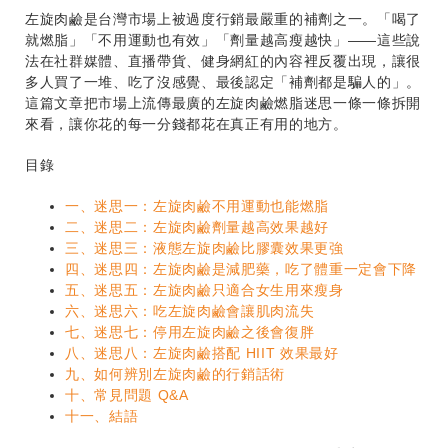
左旋肉鹼是台灣市場上被過度行銷最嚴重的補劑之一。「喝了
就燃脂」「不用運動也有效」「劑量越高瘦越快」——這些說
法在社群媒體、直播帶貨、健身網紅的內容裡反覆出現，讓很
多人買了一堆、吃了沒感覺、最後認定「補劑都是騙人的」。
這篇文章把市場上流傳最廣的左旋肉鹼燃脂迷思一條一條拆開
來看，讓你花的每一分錢都花在真正有用的地方。
目錄
一、迷思一：左旋肉鹼不用運動也能燃脂
二、迷思二：左旋肉鹼劑量越高效果越好
三、迷思三：液態左旋肉鹼比膠囊效果更強
四、迷思四：左旋肉鹼是減肥藥，吃了體重一定會下降
五、迷思五：左旋肉鹼只適合女生用來瘦身
六、迷思六：吃左旋肉鹼會讓肌肉流失
七、迷思七：停用左旋肉鹼之後會復胖
八、迷思八：左旋肉鹼搭配 HIIT 效果最好
九、如何辨別左旋肉鹼的行銷話術
十、常見問題 Q&A
十一、結語