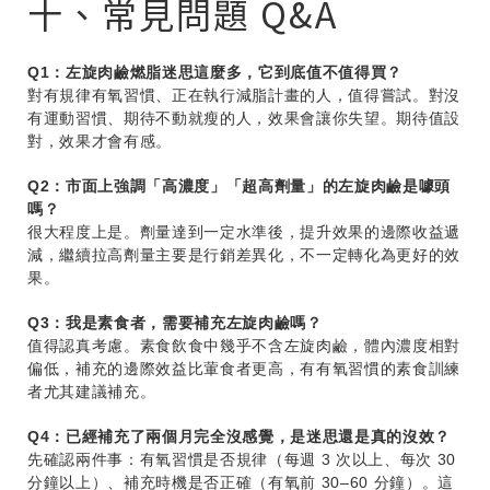
十、常見問題 Q&A
Q1：左旋肉鹼燃脂迷思這麼多，它到底值不值得買？
對有規律有氧習慣、正在執行減脂計畫的人，值得嘗試。對沒
有運動習慣、期待不動就瘦的人，效果會讓你失望。期待值設
對，效果才會有感。
Q2：市面上強調「高濃度」「超高劑量」的左旋肉鹼是噱頭
嗎？
很大程度上是。劑量達到一定水準後，提升效果的邊際收益遞
減，繼續拉高劑量主要是行銷差異化，不一定轉化為更好的效
果。
Q3：我是素食者，需要補充左旋肉鹼嗎？
值得認真考慮。素食飲食中幾乎不含左旋肉鹼，體內濃度相對
偏低，補充的邊際效益比葷食者更高，有有氧習慣的素食訓練
者尤其建議補充。
Q4：已經補充了兩個月完全沒感覺，是迷思還是真的沒效？
先確認兩件事：有氧習慣是否規律（每週 3 次以上、每次 30
分鐘以上）、補充時機是否正確（有氧前 30–60 分鐘）。這