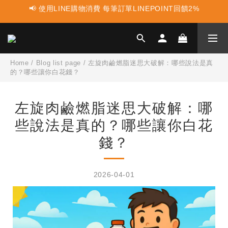
📢 蛋白點心新上市 ! 點這裡享優惠👈
📢 蛋白點心新上市 ! 點這裡享優惠👈
📢 多件組合任選2件再享9折優惠🤩最高可省$3000元！
📢 使用LINE購物消費 每筆訂單LINEPOINT回饋2%
Home
/
Blog list page
/
左旋肉鹼燃脂迷思大破解：哪些說法是真
的？哪些讓你白花錢？
📢 蛋白點心新上市 ! 點這裡享優惠👈
左旋肉鹼燃脂迷思大破解：哪
些說法是真的？哪些讓你白花
錢？
2026-04-01