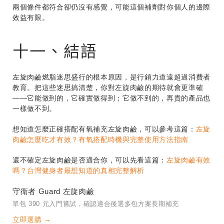
兩個條件都符合卻仍沒有感覺，可能這個補劑對你個人的邊際
效益有限。
十一、結語
左旋肉鹼燃脂迷思盛行的根本原因，是行銷力道遠超過消費者
教育。把這些迷思搞清楚，你對左旋肉鹼的期待就會更準確
——它能做到的，它確實做得到；它做不到的，再貴的產品也
一樣做不到。
想知道怎麼正確搭配有氧補充左旋肉鹼，可以參考這篇：
左旋
肉鹼怎麼吃才有效？有氧搭配時機與完整使用方法指南
還不確定左旋肉鹼是否適合你，可以先看這篇：
左旋肉鹼有效
嗎？台灣健身者最想知道的真相完整解析
守衛者 Guard 左旋肉鹼
單包 390 元入門嘗試，確認適合後選多包方案長期補充
立即選購 →