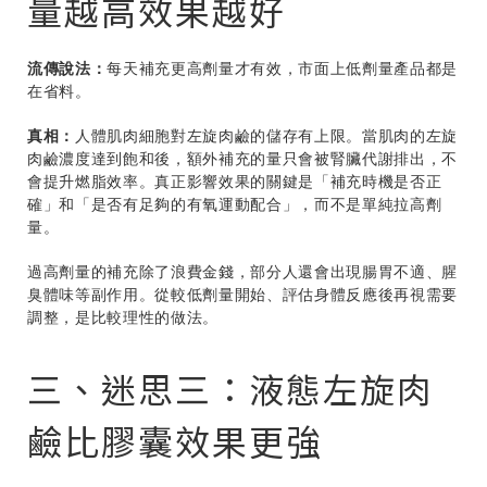
量越高效果越好
流傳說法：
每天補充更高劑量才有效，市面上低劑量產品都是
在省料。
真相：
人體肌肉細胞對左旋肉鹼的儲存有上限。當肌肉的左旋
肉鹼濃度達到飽和後，額外補充的量只會被腎臟代謝排出，不
會提升燃脂效率。真正影響效果的關鍵是「補充時機是否正
確」和「是否有足夠的有氧運動配合」，而不是單純拉高劑
量。
過高劑量的補充除了浪費金錢，部分人還會出現腸胃不適、腥
臭體味等副作用。從較低劑量開始、評估身體反應後再視需要
調整，是比較理性的做法。
三、迷思三：液態左旋肉
鹼比膠囊效果更強