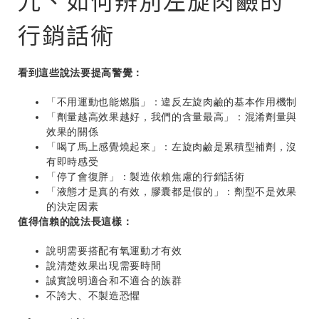
九、如何辨別左旋肉鹼的
行銷話術
看到這些說法要提高警覺：
「不用運動也能燃脂」：違反左旋肉鹼的基本作用機制
「劑量越高效果越好，我們的含量最高」：混淆劑量與
效果的關係
「喝了馬上感覺燒起來」：左旋肉鹼是累積型補劑，沒
有即時感受
「停了會復胖」：製造依賴焦慮的行銷話術
「液態才是真的有效，膠囊都是假的」：劑型不是效果
的決定因素
值得信賴的說法長這樣：
說明需要搭配有氧運動才有效
說清楚效果出現需要時間
誠實說明適合和不適合的族群
不誇大、不製造恐懼