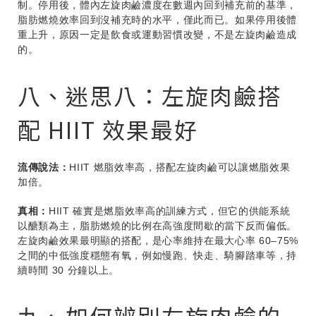
制。停用後，體內左旋肉鹼濃度在數週內回到補充前的基準，
脂肪燃燒效率回到沒補充時的水平，僅此而已。如果停用後體
重上升，原因一定是飲食或運動習慣改變，不是左旋肉鹼造成
的。
八、迷思八：左旋肉鹼搭
配 HIIT 效果最好
流傳說法：
HIIT 燃脂效率高，搭配左旋肉鹼可以讓燃脂效果
加倍。
真相：
HIIT 確實是燃脂效率高的訓練方式，但它的供能系統
以醣類為主，脂肪燃燒的比例在高強度間歇的當下反而偏低。
左旋肉鹼效果最明顯的搭配，是心率維持在最大心率 60–75%
之間的中低強度穩態有氧，例如慢跑、快走、騎腳踏車等，持
續時間 30 分鐘以上。