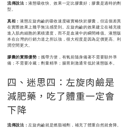
流傳說法：
液態吸收快、效果一定比膠囊好；膠囊是過時的劑
型。
真相：
液態左旋肉鹼的吸收速度確實略快於膠囊，但這個差異
在實際效果上幾乎無法感受到。左旋肉鹼的效果建立在補充後
進入肌肉細胞的累積濃度，而不是血液中的瞬間峰值。液態版
本在台灣的行銷力道之所以強，很大程度是因為定價更高、利
潤空間更大。
膠囊的實際優勢：
攜帶方便，有氧前隨身備著不需要額外準
備；不需要冷藏；劑量精準；腸胃刺激通常低於液態版本。
四、迷思四：左旋肉鹼是
減肥藥，吃了體重一定會
下降
流傳說法：
左旋肉鹼就是燃脂補劑，補充了體重自然就會降。