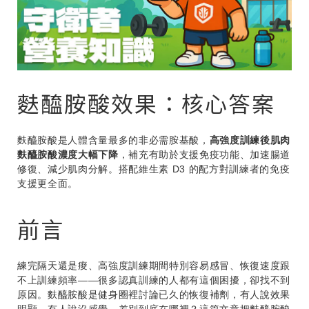
麩醯胺酸效果：核心答案
麩醯胺酸是人體含量最多的非必需胺基酸，
高強度訓練後肌肉
麩醯胺酸濃度大幅下降
，補充有助於支援免疫功能、加速腸道
修復、減少肌肉分解。搭配維生素 D3 的配方對訓練者的免疫
支援更全面。
前言
練完隔天還是痠、高強度訓練期間特別容易感冒、恢復速度跟
不上訓練頻率——很多認真訓練的人都有這個困擾，卻找不到
原因。麩醯胺酸是健身圈裡討論已久的恢復補劑，有人說效果