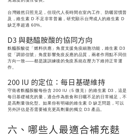
免過度的慢性發炎。
台灣雖然日照充足，但現代人長時間在室內工作、防曬習慣普
及，維生素 D 不足非常普遍，研究顯示台灣成人的維生素 D
缺乏率超過 60%。
D3 與麩醯胺酸的協同方向
麩醯胺酸從「燃料供應」角度支援免疫細胞功能，維生素 D3
從「調節信號」角度影響免疫反應的品質，兩者作用點不同但
方向一致——都是讓訓練後的免疫系統在壓力下維持正常運
作。
200 IU 的定位：每日基礎維持
守衛者麩醯胺酸每份含 200 IU（5 微克）的維生素 D3，這是
每日基礎補充的量，適合作為飲食和日曬不足的日常補足，不
是高劑量強化型。如果你有明確的維生素 D 缺乏問題，可以
另外評估是否需要補充更高劑量的獨立 D3 產品。
六、哪些人最適合補充麩