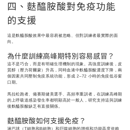
四、麩醯胺酸對免疫功能
的支援
這是麩醯胺酸效果中最容易被忽略、但對訓練者最實際的面
向。
為什麼訓練高峰期特別容易感冒？
這不是巧合，而是有明確生理機制的現象。高強度訓練後，皮
質醇（壓力荷爾蒙）升高，同時血液中麩醯胺酸濃度下降，兩
個因素共同壓制免疫系統功能，形成 2–72 小時的免疫低谷窗
口期。
馬拉松跑者、備賽期健美選手、高頻率重訓者，在訓練高峰期
的上呼吸道感染發生率都明顯高於一般人，研究支持這與訓練
後麩醯胺酸缺乏有直接關係。
麩醯胺酸如何支援免疫？
淋巴球（T細胞和B細胞）和巨噬細胞的增殖和功能高度依賴