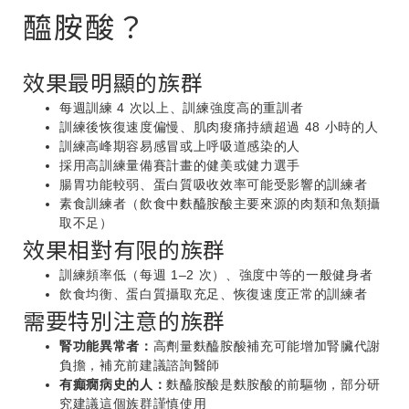
醯胺酸？
效果最明顯的族群
每週訓練 4 次以上、訓練強度高的重訓者
訓練後恢復速度偏慢、肌肉痠痛持續超過 48 小時的人
訓練高峰期容易感冒或上呼吸道感染的人
採用高訓練量備賽計畫的健美或健力選手
腸胃功能較弱、蛋白質吸收效率可能受影響的訓練者
素食訓練者（飲食中麩醯胺酸主要來源的肉類和魚類攝
取不足）
效果相對有限的族群
訓練頻率低（每週 1–2 次）、強度中等的一般健身者
飲食均衡、蛋白質攝取充足、恢復速度正常的訓練者
需要特別注意的族群
腎功能異常者：
高劑量麩醯胺酸補充可能增加腎臟代謝
負擔，補充前建議諮詢醫師
有癲癇病史的人：
麩醯胺酸是麩胺酸的前驅物，部分研
究建議這個族群謹慎使用