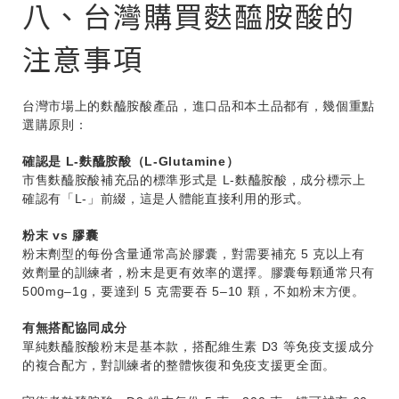
八、台灣購買麩醯胺酸的
注意事項
台灣市場上的麩醯胺酸產品，進口品和本土品都有，幾個重點
選購原則：
確認是 L-麩醯胺酸（L-Glutamine）
市售麩醯胺酸補充品的標準形式是 L-麩醯胺酸，成分標示上
確認有「L-」前綴，這是人體能直接利用的形式。
粉末 vs 膠囊
粉末劑型的每份含量通常高於膠囊，對需要補充 5 克以上有
效劑量的訓練者，粉末是更有效率的選擇。膠囊每顆通常只有
500mg–1g，要達到 5 克需要吞 5–10 顆，不如粉末方便。
有無搭配協同成分
單純麩醯胺酸粉末是基本款，搭配維生素 D3 等免疫支援成分
的複合配方，對訓練者的整體恢復和免疫支援更全面。