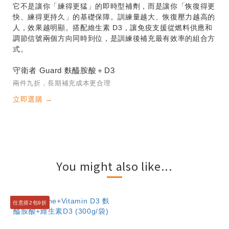
它不是讓你「練得更猛」的即時型補劑，而是讓你「恢復得更
快、練得更持久」的基礎保障。訓練量越大、恢復壓力越高的
人，效果越明顯。搭配維生素 D3，讓免疫支援從燃料供應和
調節信號兩個方向同時到位，是訓練後補充最有效率的組合方
式。
守衛者 Guard 麩醯胺酸＋D3
兩件九折，長期補充成本更合理
立即選購 →
You might also like...
任意搭2包9折