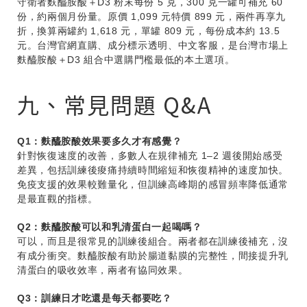
守衛者麩醯胺酸＋D3 粉末每份 5 克，300 克一罐可補充 60
份，約兩個月份量。原價 1,099 元特價 899 元，兩件再享九
折，換算兩罐約 1,618 元，單罐 809 元，每份成本約 13.5
元。台灣官網直購、成分標示透明、中文客服，是台灣市場上
麩醯胺酸＋D3 組合中選購門檻最低的本土選項。
九、常見問題 Q&A
Q1：麩醯胺酸效果要多久才有感覺？
針對恢復速度的改善，多數人在規律補充 1–2 週後開始感受
差異，包括訓練後痠痛持續時間縮短和恢復精神的速度加快。
免疫支援的效果較難量化，但訓練高峰期的感冒頻率降低通常
是最直觀的指標。
Q2：麩醯胺酸可以和乳清蛋白一起喝嗎？
可以，而且是很常見的訓練後組合。兩者都在訓練後補充，沒
有成分衝突。麩醯胺酸有助於腸道黏膜的完整性，間接提升乳
清蛋白的吸收效率，兩者有協同效果。
Q3：訓練日才吃還是每天都要吃？