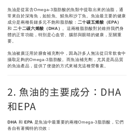
魚油是從富含Omega-3脂肪酸的魚類中提取出來的油脂，通
常來自於深海魚，如鮭魚、鯖魚和沙丁魚。魚油最主要的健康
成分是兩種長鏈多元不飽和脂肪酸：
二十碳五烯酸（EPA）
和
二十二碳六烯酸（DHA）
。這兩種脂肪酸對於維持我們身
體的正常功能，特別是心血管、腦部與眼睛的健康，至關重
要。
魚油被廣泛用於膳食補充劑中，因為許多人無法從日常飲食中
攝取足夠的Omega-3脂肪酸。而魚油補充劑，尤其是高品質
的魚油產品，提供了便捷的方式來補充這種營養素。
2. 魚油的主要成分：DHA
和EPA
DHA
和
EPA
是魚油中最重要的兩種Omega-3脂肪酸，它們
各自有著獨特的功效：