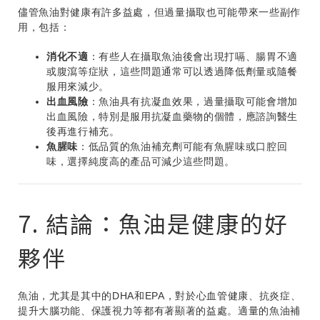
儘管魚油對健康有許多益處，但過量攝取也可能帶來一些副作
用，包括：
消化不適
：有些人在攝取魚油後會出現打嗝、腸胃不適
或腹瀉等症狀，這些問題通常可以透過降低劑量或隨餐
服用來減少。
出血風險
：魚油具有抗凝血效果，過量攝取可能會增加
出血風險，特別是服用抗凝血藥物的個體，應諮詢醫生
後再進行補充。
魚腥味
：低品質的魚油補充劑可能有魚腥味或口腔回
味，選擇純度高的產品可減少這些問題。
7. 結論：魚油是健康的好
夥伴
魚油，尤其是其中的DHA和EPA，對於心血管健康、抗炎症、
提升大腦功能、保護視力等都有著顯著的益處。適量的魚油補