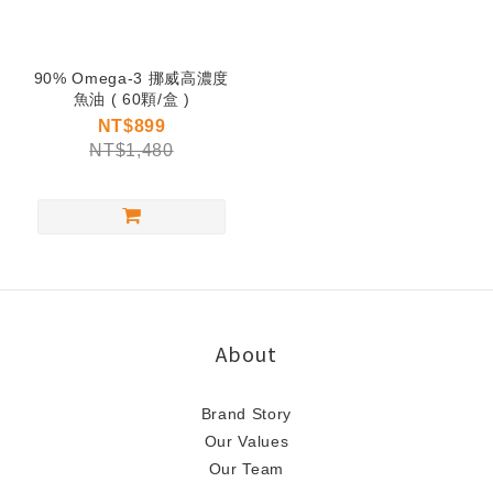
90% Omega-3 挪威高濃度
魚油 ( 60顆/盒 )
NT$899
NT$1,480
About
Brand Story
Our Values
Our Team