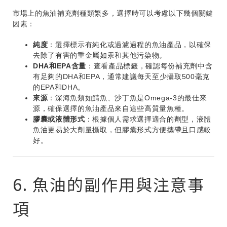
市場上的魚油補充劑種類繁多，選擇時可以考慮以下幾個關鍵
因素：
純度
：選擇標示有純化或過濾過程的魚油產品，以確保
去除了有害的重金屬如汞和其他污染物。
DHA和EPA含量
：查看產品標籤，確認每份補充劑中含
有足夠的DHA和EPA，通常建議每天至少攝取500毫克
的EPA和DHA。
來源
：深海魚類如鯖魚、沙丁魚是Omega-3的最佳來
源，確保選擇的魚油產品來自這些高質量魚種。
膠囊或液體形式
：根據個人需求選擇適合的劑型，液體
魚油更易於大劑量攝取，但膠囊形式方便攜帶且口感較
好。
6. 魚油的副作用與注意事
項