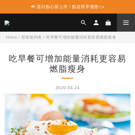
📢 蛋白點心新上市 ! 點這裡享優惠👈
📢 蛋白點心新上市 ! 點這裡享優惠👈
📢 多件組合任選2件再享9折優惠🤩最高可省$3000元！
📢 使用LINE購物消費 每筆訂單LINEPOINT回饋2%
Home
/
部落格列表
/
吃早餐可增加能量消耗更容易燃脂瘦身
📢 蛋白點心新上市 ! 點這裡享優惠👈
吃早餐可增加能量消耗更容易
燃脂瘦身
2020-04-24