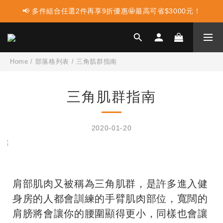
📢 多件組合任選2件再享9折優惠🤩最高可省$3000元！
📢 蛋白點心新上市 ! 點這裡享優惠👈
📢 使用LINE購物消費 每筆訂單LINEPOINT回饋2%
📢 蛋白點心新上市 ! 點這裡享優惠👈
Home
/
部落格列表
/
三角肌群指南
三角肌群指南
2020-01-20
肩部肌肉又被稱為三角肌群，是許多進入健
身房的人都會訓練的手臂肌肉部位，寬闊的
肩膀將會讓你的腰圍顯得更小，同樣也會讓